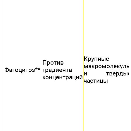
Крупные
Против
макромолекулы
Фагоцитоз**
градиента
и твердые
концентраций
частицы