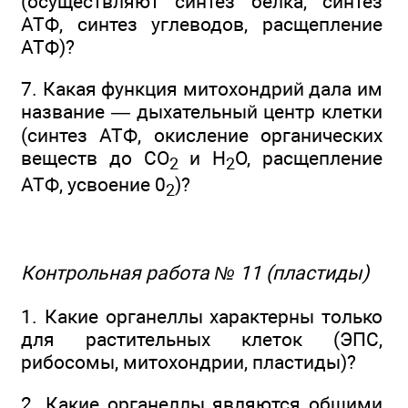
(осуществляют синтез белка, синтез
АТФ, синтез углеводов, расщепление
АТФ)?
7. Какая функция митохондрий дала им
название — дыхательный центр клетки
(синтез АТФ, окисление органических
веществ до СO
и Н
O, расщепление
2
2
АТФ, усвоение 0
)?
2
Контрольная работа № 11 (пластиды)
1. Какие органеллы характерны только
для растительных клеток (ЭПС,
рибосомы, митохондрии, пластиды)?
2. Какие органеллы являются общими