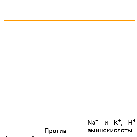
+
+
+
Na
и К
, Н
,
аминокислоты
Против