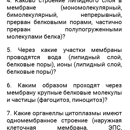
4. Каково строение липидного слоя в
мембране (мономолекулярный,
бимолекулярный, непрерывный,
прерван белковыми порами, частично
прерван полупогруженными
молекулами белка)?
5. Через какие участки мембраны
проводятся вода (липидный слой,
белковые поры), ионы (липидный слой,
белковые поры)?
6. Каким образом проходят через
мембрану крупные белковые молекулы
и частицы (фагоцитоз, пиноцитоз)?
7. Какие органеллы цитоплазмы имеют
одномембранное строение (наружная
клеточная мембрана, ЭПС,