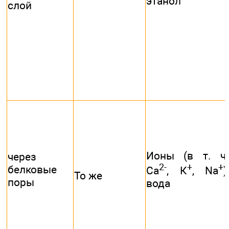
этанол
слой
Ионы (в т. ч.
через
2-
+
+
белковые
Са
, К
, Na
),
То же
поры
вода