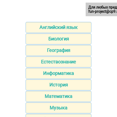
Для любых пред
fun-project@cp9.
Английский язык
Биология
География
Естествознание
Информатика
История
Математика
Музыка