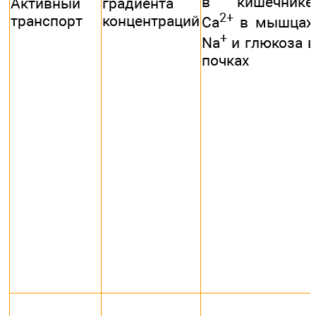
в кишечнике,
Активный
градиента
2+
транспорт
концентраций
Са
в мышцах,
+
Na
и глюкоза в
почках