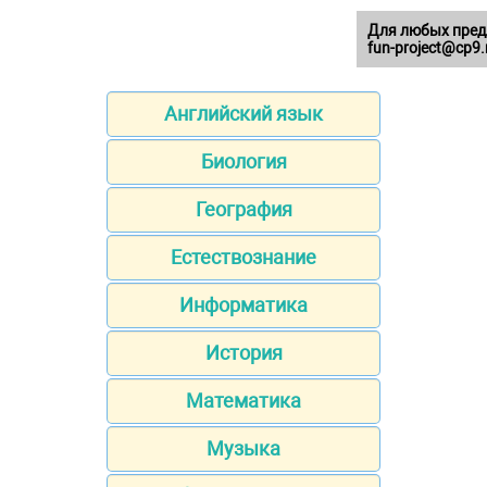
Для любых пред
fun-project@cp9.
Английский язык
Биология
География
Естествознание
Информатика
История
Математика
Музыка