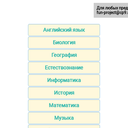
Для любых пред
fun-project@cp9.
Английский язык
Биология
География
Естествознание
Информатика
История
Математика
Музыка