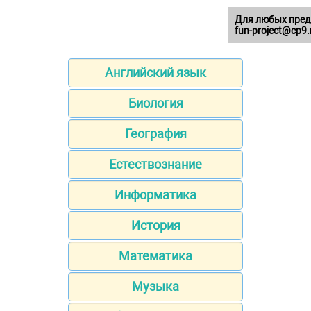
Для любых пред
fun-project@cp9.
Английский язык
Биология
География
Естествознание
Информатика
История
Математика
Музыка