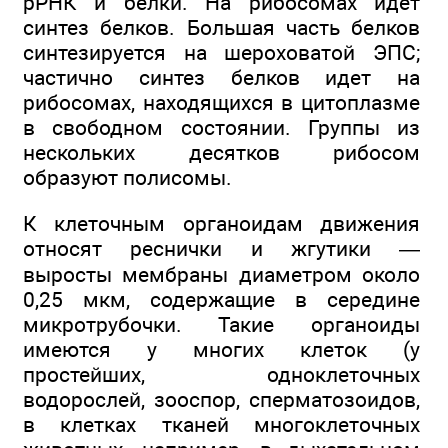
рРНК и белки. На рибосомах идет
синтез белков. Большая часть белков
синтезируется на шероховатой ЭПС;
частично синтез белков идет на
рибосомах, находящихся в цитоплазме
в свободном состоянии. Группы из
нескольких десятков рибосом
образуют полисомы.
К клеточным органоидам движения
относят реснички и жгутики —
выросты мембраны диаметром около
0,25 мкм, содержащие в середине
микротрубочки. Такие органоиды
имеются у многих клеток (у
простейших, одноклеточных
водорослей, зооспор, сперматозоидов,
в клетках тканей многоклеточных