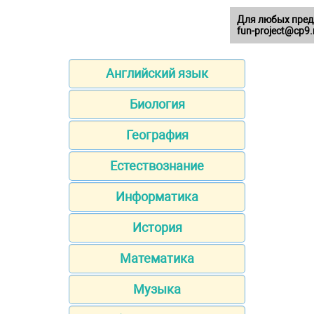
Для любых пред
fun-project@cp9.
Английский язык
Биология
География
Естествознание
Информатика
История
Математика
Музыка