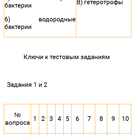
B) гетеротрофы
бактерии
6) водородные
бактерии
Ключи к тестовым заданиям
Задания 1 и 2
№
1
2
3
4
5
6
7
8
9
10
вопроса