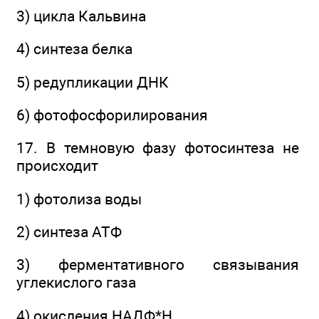
3) цикла Кальвина
4) синтеза белка
5) редупликации ДНК
6) фотофосфорилирования
17. В темновую фазу фотосинтеза не
происходит
1) фотолиза воды
2) синтеза АТФ
3) ферментативного связывания
углекислого газа
4) окисления НАДФ*Н