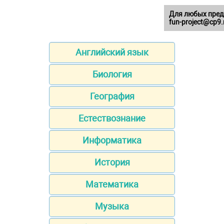
Для любых пред
fun-project@cp9.
Английский язык
Биология
География
Естествознание
Информатика
История
Математика
Музыка