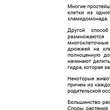
Многие простейш
клетки из одной
хламидомонада.
Другой способ
размножаются
многоклеточные
дрожжей на кле
полноценную до
начинают делить
гидра, которая з
Некоторые живот
причем из каждо
родительской осо
Большинство ра
Споры растений 