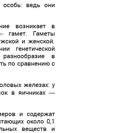
 особь: ведь они
ние возникает в
— гамет. Гаметы
ужской и женской.
ии генетической
 разнообразие в
сть по сравнению с
ловых железах: у
мок в яичниках —
меров и содержат
итающих около 0,1
ельных веществ и