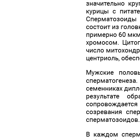
значительно кру
курицы с питат
Сперматозоиды
состоит из голов
примерно 60 мкм
хромосом. Цитоп
число митохондр
центриоль, обес
Мужские полов
сперматогенеза.
семенниках дипл
результате об
сопровождается 
созревания спе
сперматозоидов.
В каждом сперм