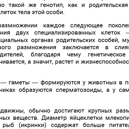
о такой же генотип, как и родительская
леток тела этой особи.
азмножении каждое следующее поколе
ияния двух специализированных клеток 
циальных органах родительских особей, м
вого размножения заключается в слиян
дителей, благодаря чему генетическое
ивается, а значит, растет и жизнеспособно
 — гаметы — формируются у животных в по
никах образуются сперматозоиды, а у са
одвижны, обычно достигают крупных раз
ных веществ. Диаметр яйцеклетки млекоп
 рыб (икринки) содержат больше питат