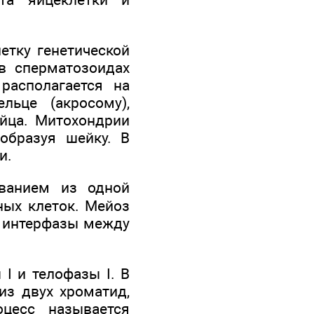
етку генетической
в сперматозоидах
располагается на
льце (акросому),
йца. Митохондрии
образуя шейку. В
и.
ванием из одной
ных клеток. Мейоз
й интерфазы между
 I и телофазы I. В
из двух хроматид,
цесс называется