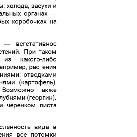
 холода, засухи и
иальных органах —
бых коробочках на
 — вегетативное
стений. При таком
 из какого-либо
например, растения
ениями: отводками
нями (картофель),
. Возможно также
лубнями (георгин).
и черенком листа
сленность вида в
ения все потомки