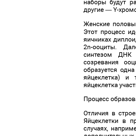
наборы будут ра
другие — Y-хром
Женские половые
Этот процесс ид
яичниках диплои
2n-ооциты. Да
синтезом ДНК 
созревания ооц
образуется одна
яйцеклетка) и 
яйцеклетка участ
Процесс образов
Отличия в строе
Яйцеклетки в п
случаях, наприм
дополнительны