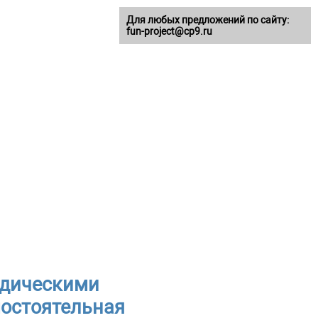
Для любых предложений по сайту:
fun-project@cp9.ru
одическими
мостоятельная