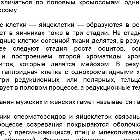
зличаться по половым хромосомам: одни 
осому.
 клетки — яйцеклетки — образуются в рез
ет в яичниках тоже в три стадии. На ста
дные клетки оогенной ткани делятся, в рез
лее следуют стадия роста ооцитов, со
и построением второй хроматиды хро
итов, которые делятся мейозом. В резу
 гаплоидная клетка с однохроматидными х
три редукционных, или полярных, тель
вует в половом процессе, а редукционные т
ания мужских и женских гамет называется г
нии сперматозоидов и яйцеклеток связан
роцессе созревания покрываются оболочк
ер, у пресмыкающихся, птиц и млекопитаю
х оболочек). Функция оболочек — защи