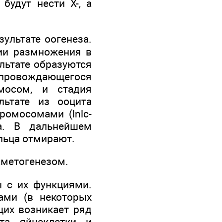
будут нести Х-, а
ультате оогенеза.
дии размножения в
ультате образуются
провождающегося
мосом, и стадия
льтате из ооцита
ромосомами (lnlc-
ца. В дальнейшем
ельца отмирают.
аметогенезом.
ы с их функциями.
ами (в некоторых
щих возникает ряд
та яйцеклетки и