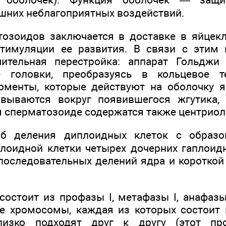
шних неблагоприятных воздействий.
озоидов заключается в доставке в яйцекл
тимуляции ее развития. В связи с этим 
чительная перестройка: аппарат Гольджи 
 головки, преобразуясь в кольцевое те
менты, которые действуют на оболочку я
овываются вокруг появившегося жгутика, 
сперматозоиде содержатся также центриол
б деления диплоидных клеток с образо
лоидной клетки четырех дочерних гаплоид
 последовательных делений ядра и коротко
состоит из профазы I, метафазы I, анафазы
е хромосомы, каждая из которых состоит 
лизко подходят друг к другу (этот про