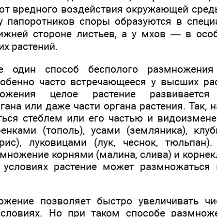
т вредного воздействия окружающей среды:
 у папоротников споры образуются в спец
ижней стороне листьев, а у мхов — в осо
их растений.
ще один способ бесполого размножения
обенно часто встречающееся у высших ра
ожения целое растение развивается
гана или даже части органа растения. Так, 
ься стеблем или его частью и видоизмен
ренками (тополь), усами (земляника), клуб
рис), луковицами (лук, чеснок, тюльпан)
множение корнями (малина, слива) и корнек
 условиях растение может размножаться 
ожение позволяет быстро увеличивать чи
условиях. Но при таком способе размнож