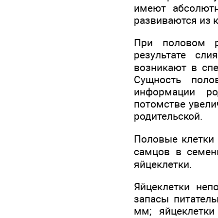
имеют абсолютн
развиваются из к
При половом р
результате сл
возникают в спе
Сущность поло
информации ро
потомстве увелич
родительской.
Половые клетки
самцов в семен
яйцеклетки.
Яйцеклетки неп
запасы питатель
мм; яйцеклетки