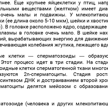
пнее. Еще крупнее яйцеклетки у птиц, нап
ельными веществами (желтком) имеет диа
 очень малы и подвижны. У млекопитающ
ки (ее длина около 5-10 мкм), шейки и хвости
). В головке расположено ядро, содержащее
лазмы в головке очень мало. В шейке на
ий, вырабатывающих энергию для движения
печивающая колебания жгутика, лежащего вдо
ые клетки — сперматозоиды — образуют
 Этот процесс идет в три стадии. На ста
оидные клетки сперматогенной ткани многок
разуются 2n-сперматоциты. Стадия рост
синтезом ДНК и достраиванием второй хро
рматоциты делятся мейозом с образовани
атозоиде (человека и других млекопитаю