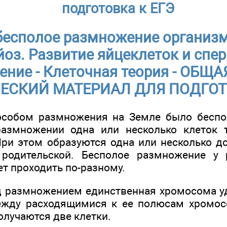
подготовка к ЕГЭ
бесполое размножение организ
йоз. Развитие яйцеклеток и спе
ение - Клеточная теория - ОБЩ
ЕСКИЙ МАТЕРИАЛ ДЛЯ ПОДГОТ
собом размножения на Земле было беспо
азмножении одна или несколько клеток т
При этом образуются одна или несколько до
родительской. Бесполое размножение у
т проходить по-разному.
д размножением единственная хромосома уд
между расходящимися к ее полюсам хромос
олучаются две клетки.