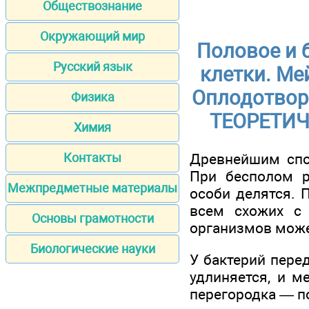
Обществознание
Окружающий мир
Половое и 
Русский язык
клетки. Ме
Оплодотвор
Физика
ТЕОРЕТИЧ
Химия
Древнейшим спо
Контакты
При бесполом р
Межпредметные материалы
особи делятся. 
всем схожих с 
Основы грамотности
организмов може
Биологические науки
У бактерий пере
удлиняется, и 
перегородка — п