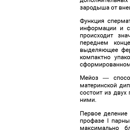
зародыша от вне
Функция спермат
информации и с
происходит зна
переднем конце
выделяющее фер
компактно упак
сформированном 
Мейоз — спосо
материнской дип
состоит из двух
ними.
Первое деление 
профазе I парны
максимально б