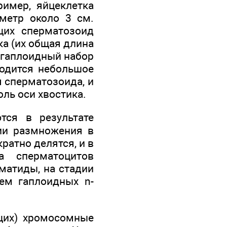
ример, яйцеклетка
метр около 3 см.
их сперматозоид
ка (их общая длина
 гаплоидный набор
ходится небольшое
 сперматозоида, и
ль оси хвостика.
ся в результате
дии размножения в
ратно делятся, и в
а сперматоцитов
матиды, на стадии
ем гаплоидных n-
щих) хромосомные