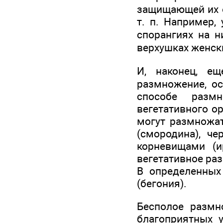
защищающей их о
т. п. Например,
спорангиях на н
верхушках женск
И, наконец, е
размножение, ос
способе размн
вегетативного ор
могут размножат
(смородина), че
корневищами (и
вегетативное раз
В определенных
(бегония).
Бесполое размн
благоприятных 