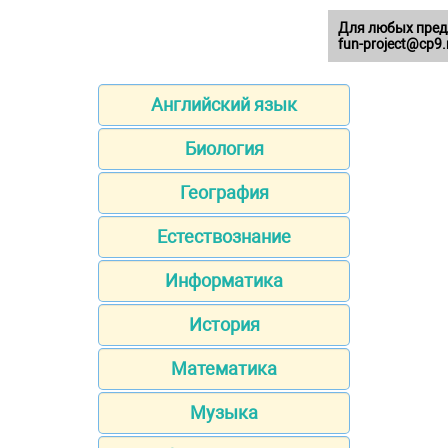
Для любых пред
fun-project@cp9.
Английский язык
Биология
География
Естествознание
Информатика
История
Математика
Музыка