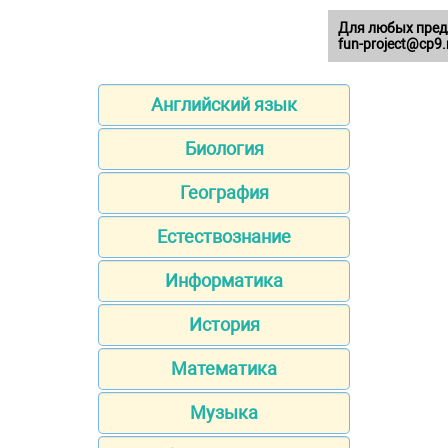
Для любых пред
fun-project@cp9.
Английский язык
Биология
География
Естествознание
Информатика
История
Математика
Музыка