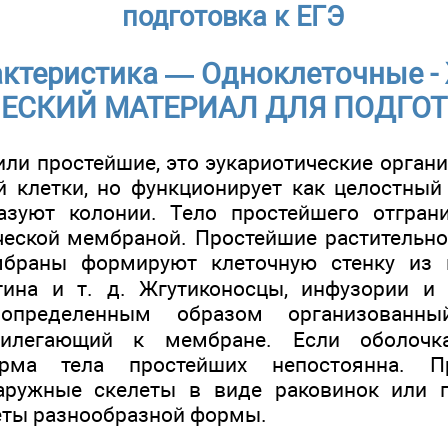
подготовка к ЕГЭ
актеристика — Одноклеточные -
ЕСКИЙ МАТЕРИАЛ ДЛЯ ПОДГОТ
или простейшие, это эукариотические орган
й клетки, но функционирует как целостный
азуют колонии. Тело простейшего отгран
еской мембраной. Простейшие растительн
мбраны формируют клеточную стенку из 
тина и т. д. Жгутиконосцы, инфузории и
определенным образом организованны
рилегающий к мембране. Если оболочк
форма тела простейших непостоянна. П
аружные скелеты в виде раковинок или п
еты разнообразной формы.