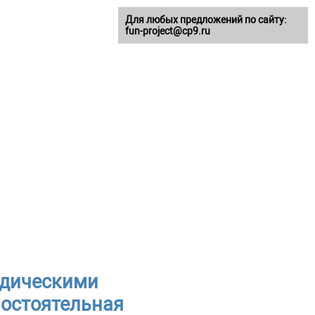
Для любых предложений по сайту:
fun-project@cp9.ru
одическими
мостоятельная