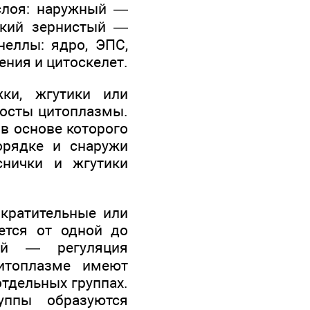
слоя: наружный —
дкий зернистый —
неллы: ядро, ЭПС,
ния и цитоскелет.
ки, жгутики или
осты цитоплазмы.
 в основе которого
орядке и снаружи
снички и жгутики
кратительные или
ется от одной до
лей — регуляция
итоплазме имеют
отдельных группах.
уппы образуются