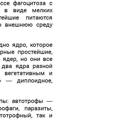
ссе фагоцитоза с
 в виде мелких
тейшие питаются
во внешнюю среду
дно ядро, которое
рные простейшие,
 ядер, но они все
 два ядра разной
я вегетативным и
о — диплоидное,
ппы: автотрофы —
рофаги, паразиты,
тотрофный, так и