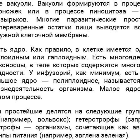
е вакуоли. Вакуоли формируются в проце
оножек или в процессе пиноцитоза —
зырьков. Многие паразитические прос
переваренные остатки пищи выводятся 
ужной клеточной мембраны.
ть ядро. Как правило, в клетке имеется о
лоидным или гаплоидным. Есть многояде
коносцы, в теле которых содержится много
идности. У инфузорий, как минимум, есть
льшое ядро — полиплоидное, называетс
изнедеятельность организма. Малое ядр
вом процессе.
я простейшие делятся на следующие гру
например, вольвокс); гетеротрорфы (сап
отрофы — организмы, сочетающие как ав
пы питания (например, эвглена зеленая).