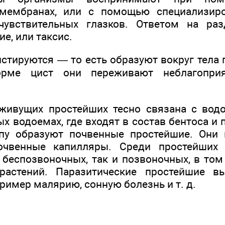
мембранах, или с помощью специализиро
чувствительных глазков. Ответом на ра
е, или таксис.
стируются — то есть образуют вокруг тела
орме цист они переживают неблагопри
живущих простейших тесно связана с водо
х водоемах, где входят в состав бентоса и
пу образуют почвенные простейшие. Они н
чвенные капилляры. Среди простейших 
беспозвоночных, так и позвоночных, в том 
растений. Паразитические простейшие 
ример малярию, сонную болезнь и т. д.