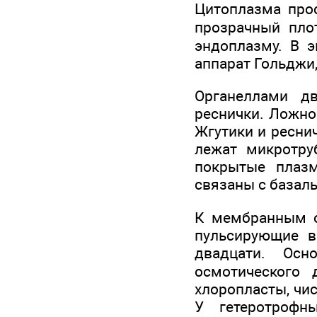
Цитоплазма про
прозрачный пло
эндоплазму. В э
аппарат Гольджи
Органеллами д
реснички. Ложн
Жгутики и ресни
лежат микротру
покрытые плазм
связаны с базал
К мембранным о
пульсирующие в
двадцати. Осн
осмотического
хлоропласты, чи
У гетеротрофн