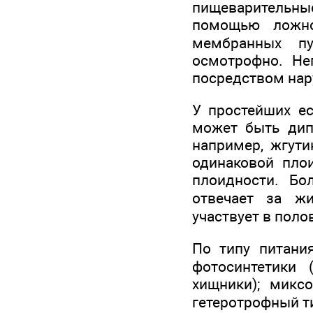
пищеварительны
помощью ложн
мембранных пу
осмотрофно. Не
посредством нар
У простейших ес
может быть дип
например, жгути
одинаковой пло
плоидности. Бо
отвечает за ж
участвует в поло
По типу питани
фотосинтетики (
хищники); микс
гетеротрофный ти