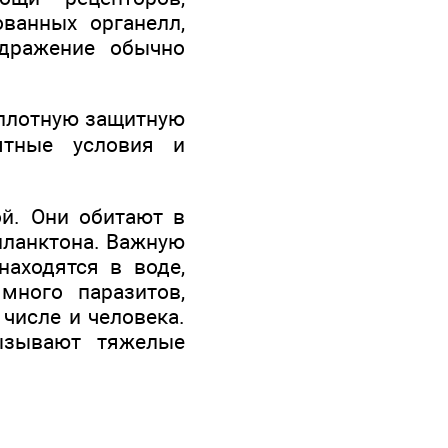
ванных органелл,
здражение обычно
 плотную защитную
ятные условия и
й. Они обитают в
 планктона. Важную
аходятся в воде,
много паразитов,
числе и человека.
вызывают тяжелые