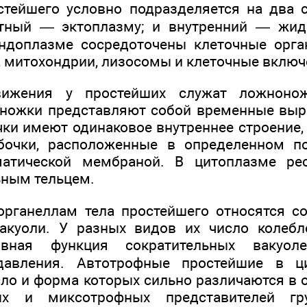
стейшего условно подразделяется на два 
тный — эктоплазму; и внутренний — жи
ндоплазме сосредоточены клеточные орга
, митохондрии, лизосомы и клеточные включе
вижения у простейших служат ложнонож
оножки представляют собой временные выр
чки имеют одинаковое внутреннее строение,
бочки, расположенные в определенном п
атической мембраной. В цитоплазме ре
ьным тельцем.
рганеллам тела простейшего относятся со
акуоли. У разных видов их число колебл
овная функция сократительных вакуо
 давления. Автотрофные простейшие в ц
сло и форма которых сильно различаются в 
ых и миксотрофных представителей гр