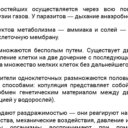
остейших осуществляется через всю по
зии газов. У паразитов — дыхание анаэробно
уктов метаболизма — аммиака и солей — 
клеточную мембрану.
множаются бесполым путем. Существует дв
ление клетки на две дочерние с последующ
а множество мелких клеток без дальнейшего 
ители одноклеточных размножаются полов
 способами: копуляция представляет собой
бмен генетическим материалом между д
цией у водорослей).
дают раздражимостью — они реагируют на с
тва, механические воздействия, давление и
ды организмы воспринимают при помо