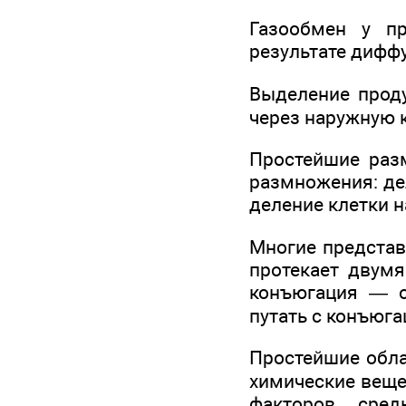
Газообмен у пр
результате диффу
Выделение прод
через наружную 
Простейшие раз
размножения: де
деление клетки н
Многие представ
протекает двумя
конъюгация — о
путать с конъюга
Простейшие обла
химические вещес
факторов сре