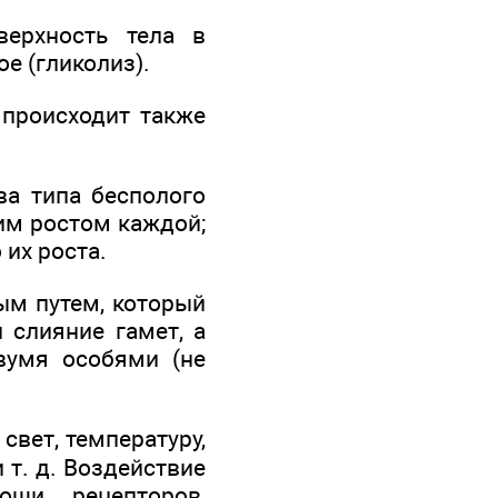
верхность тела в
е (гликолиз).
происходит также
а типа бесполого
им ростом каждой;
их роста.
ым путем, который
 слияние гамет, а
вумя особями (не
вет, температуру,
 т. д. Воздействие
щи рецепторов,