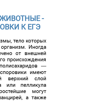
 ЖИВОТНЫЕ -
ОВКИ К ЕГЭ
измы, тело которых
 организм. Иногда
ичено от внешней
ого происхождения
полисахаридов —
 споровики имеют
й верхний слой
а или пелликула
ростейшие могут
анцирей, а также