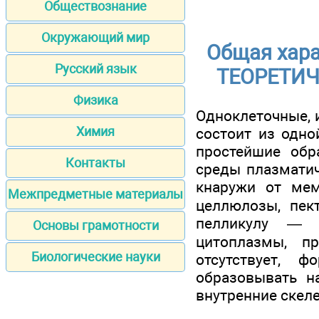
Обществознание
Окружающий мир
Общая хар
Русский язык
ТЕОРЕТИЧ
Физика
Одноклеточные, 
Химия
состоит из одно
простейшие обр
Контакты
среды плазматич
кнаружи от ме
Межпредметные материалы
целлюлозы, пек
пелликулу — 
Основы грамотности
цитоплазмы, п
Биологические науки
отсутствует, 
образовывать н
внутренние скел