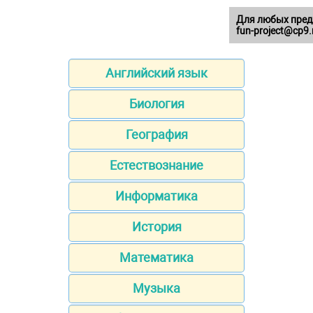
Для любых пред
fun-project@cp9.
Английский язык
Биология
География
Естествознание
Информатика
История
Математика
Музыка