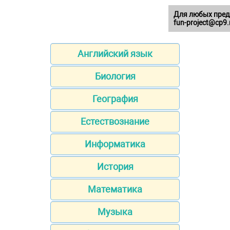
Для любых пред
fun-project@cp9.
Английский язык
Биология
География
Естествознание
Информатика
История
Математика
Музыка