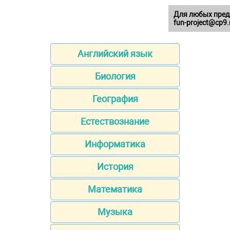
Для любых пред
fun-project@cp9.
Английский язык
Биология
География
Естествознание
Информатика
История
Математика
Музыка