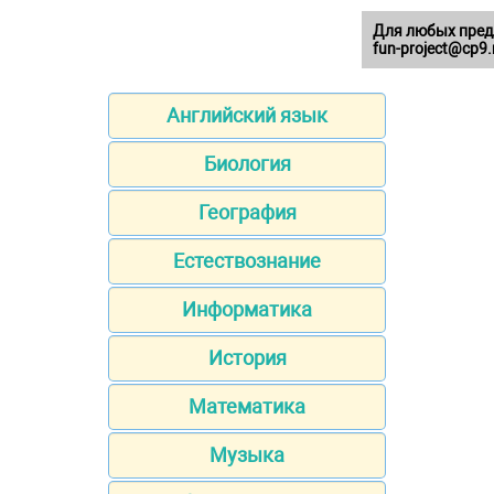
Для любых пред
fun-project@cp9.
Английский язык
Биология
География
Естествознание
Информатика
История
Математика
Музыка