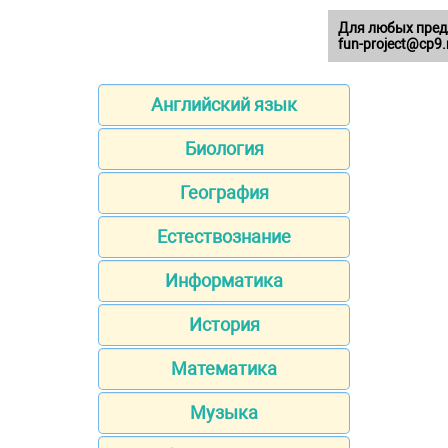
Для любых пред
fun-project@cp9.
Английский язык
Биология
География
Естествознание
Информатика
История
Математика
Музыка