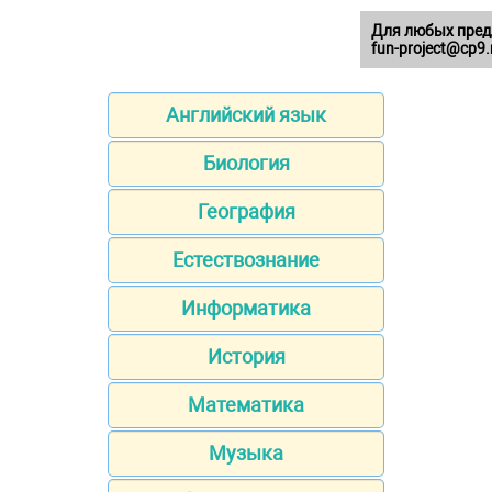
Для любых пред
fun-project@cp9.
Английский язык
Биология
География
Естествознание
Информатика
История
Математика
Музыка