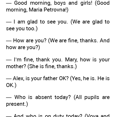
— Good morning, boys and girls! (Good
morning, Maria Petrovna!)
— I am glad to see you. (We are glad to
see you too.)
— How are you? (We are fine, thanks. And
how are you?)
— I’m fine, thank you. Mary, how is your
mother? (She is fine, thanks.)
— Alex, is your father OK? (Yes, he is. He is
OK.)
— Who is absent today? (All pupils are
present.)
— And who is on duty today? (Vova and