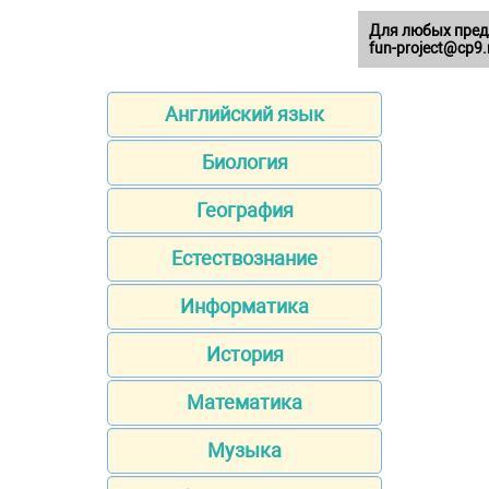
Для любых пред
fun-project@cp9.
Английский язык
Биология
География
Естествознание
Информатика
История
Математика
Музыка