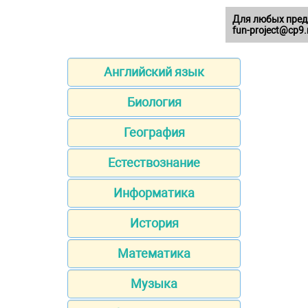
Для любых пред
fun-project@cp9.
Английский язык
Биология
География
Естествознание
Информатика
История
Математика
Музыка