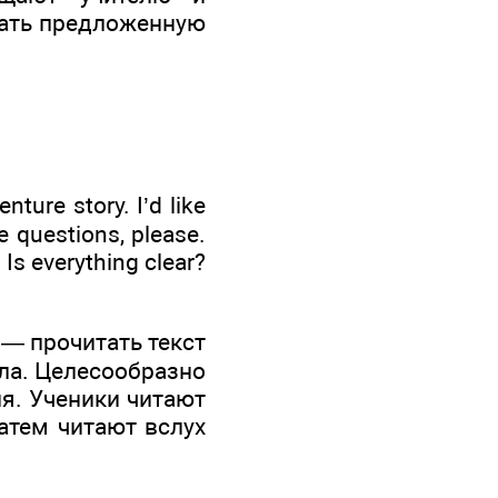
тать предложенную
nture story. I’d like
e questions, please.
 Is everything clear?
 — прочитать текст
ла. Целесообразно
ия. Ученики читают
затем читают вслух