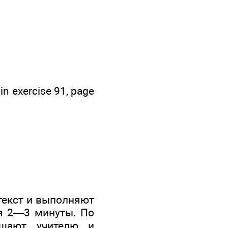
 in exercise 91, page
 текст и выполняют
ся 2—3 минуты. По
бщают учителю и