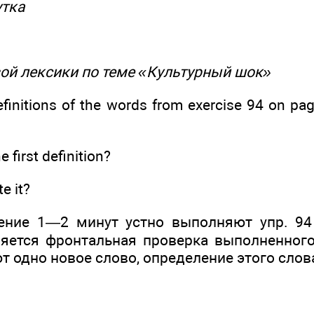
утка
вой лексики по теме «Культурный шок»
efinitions of the words from exercise 94 on pa
 first definition?
e it?
ение 1—2 минут устно выполняют упр. 94 (
яется фронтальная проверка выполненного
т одно новое слово, определение этого слова