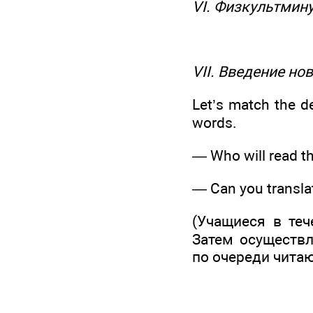
VI. Физкультмин
VII. Введение но
Let’s match the d
words.
— Who will read the
— Can you translat
(Учащиеся в теч
Затем осуществл
по очереди читаю