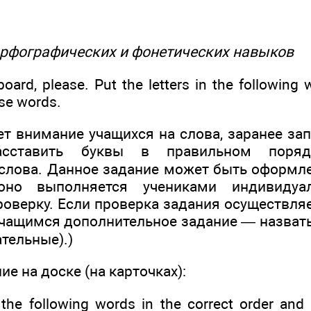
 орфографических и фонетических навыков
oard, please. Put the letters in the following 
ese words.
ет внимание учащихся на слова, заранее за
сставить буквы в правильном поряд
лова. Данное задание может быть оформлен
оно выполняется учениками индивидуа
роверку. Если проверка задания осуществля
 учащимся дополнительное задание — назват
ательные).)
е на доске (на карточках):
 the following words in the correct order and 