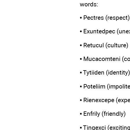
words:
• Pectres (respect)
• Exuntedpec (une
• Retucul (culture)
• Mucacomteni (c
• Tytiiden (identity)
• Poteliim (impolit
• Rienexcepe (expe
• Enfrily (friendly)
• Tingexci (excitin