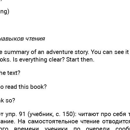
ing)
 навыков чтения
the summary of an adventure story. You can see it
oks. Is everything clear? Start then.
he text?
o read this book?
nk so?
 упр. 91 (учебник, с. 150): читают про себя
ание. На самостоятельное чтение отводит
ного времени ученики по очереди соо