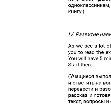
одноклассникам,
книгу.)
IV. Развитие на
As we see a lot of
you to read the ex
You will have 5 mi
Start then.
(Учащиеся выполн
и ответить на в
перевести и раз
рассказ и готовя
текст, вопросы и 