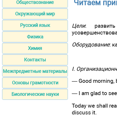
Читаем при
Обществознание
Окружающий мир
Цели
: развит
Русский язык
усовершенствоват
Физика
Оборудование
: 
Химия
Контакты
I. Организацион
Межпредметные материалы
— Good morning, b
Основы грамотности
— I am glad to see
Биологические науки
Today we shall rea
discuss it.