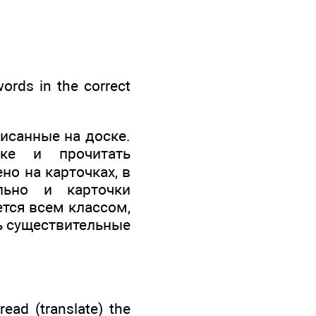
words in the correct
писанные на доске.
ке и прочитать
о на карточках, в
льно и карточки
ется всем классом,
ь существительные
read (translate) the