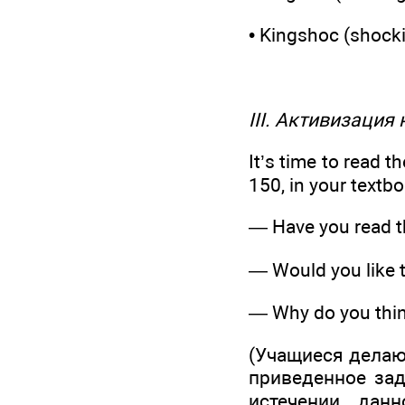
• Kingshoc (shock
III. Активизация
It’s time to read 
150, in your textbo
— Have you read t
— Would you like t
— Why do you thi
(Учащиеся делают
приведенное зад
истечении дан