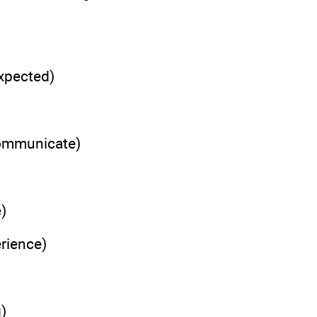
xpected)
ommunicate)
e)
rience)
g)