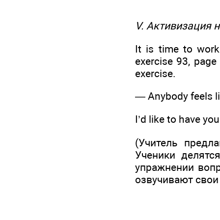
V. Активизация 
It is time to wor
exercise 93, page 
exercise.
— Anybody feels l
I’d like to have yo
(Учитель предла
Ученики делятс
упражнении вопр
озвучивают свои 