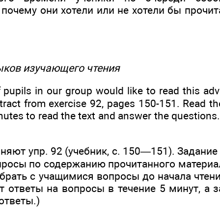
 почему они хотели или не хотели бы прочи
выков изучающего чтения
 pupils in our group would like to read this adve
tract from exercise 92, pages 150-151. Read th
nutes to read the text and answer the questions.
яют упр. 92 (учебник, с. 150—151). Задание
опросы по содержанию прочитанного материа
обрать с учащимися вопросы до начала чтен
т ответы на вопросы в течение 5 минут, а 
ответы.)