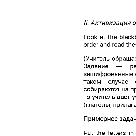
II. Активизация
Look at the blackb
order and read th
(Учитель обраща
Задание — ра
зашифрованные с
таком случае 
собираются на п
то учитель дает
(глаголы, прилаг
Примерное задани
Put the letters in