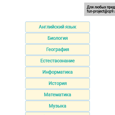
Для любых пред
fun-project@cp9.
Английский язык
Биология
География
Естествознание
Информатика
История
Математика
Музыка