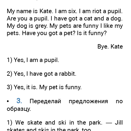
Му name is Kate. I am six. I am riot a pupil.
Are you a pupil. I have got a cat and a dog.
My dog is grey. My pets are funny I like my
pets. Have you got a pet? Is it funny?
Bye. Kate
1) Yes, I am a pupil.
2) Yes, I have got a rabbit.
3) Yes, it is. My pet is funny.
3.
•
Переделай предложения no
образцу.
1) We skate and ski in the park. — Jill
skates and skis in the park, too.