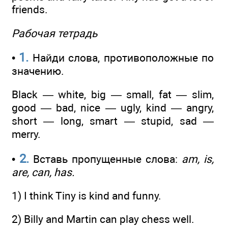
friends.
Рабочая тетрадь
1.
•
Найди слова, противоположные по
значению.
Black — white, big — small, fat — slim,
good — bad, nice — ugly, kind — angry,
short — long, smart — stupid, sad —
merry.
2.
•
Вставь пропущенные слова:
am, is,
are, can, has.
1) I think Tiny is kind and funny.
2) Billy and Martin can play chess well.