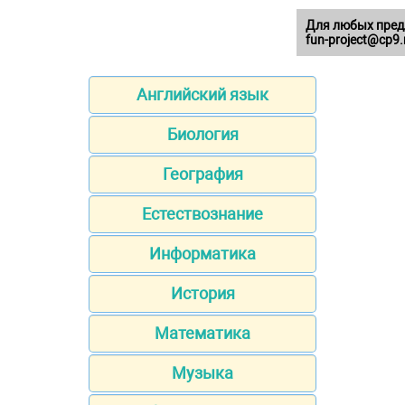
Для любых пред
fun-project@cp9.
Английский язык
Биология
География
Естествознание
Информатика
История
Математика
Музыка