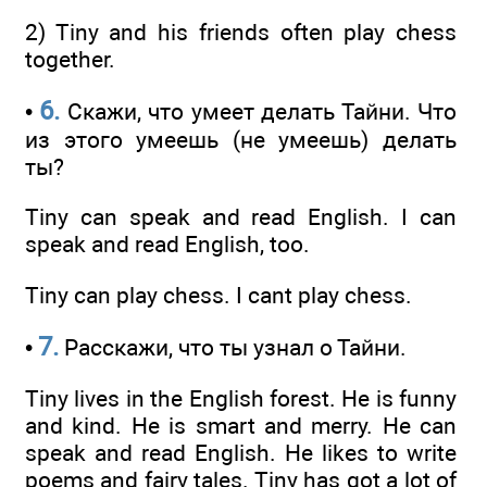
2) Tiny and his friends often play chess
together.
6.
•
Скажи, что умеет делать Тайни. Что
из этого умеешь (не умеешь) делать
ты?
Tiny can speak and read English. I can
speak and read English, too.
Tiny can play chess. I cant play chess.
7.
•
Расскажи, что ты узнал о Тайни.
Tiny lives in the English forest. He is funny
and kind. He is smart and merry. He can
speak and read English. He likes to write
poems and fairy tales. Tiny has got a lot of