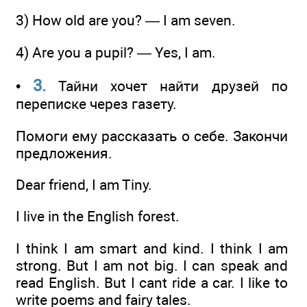
3) How old are you? — I am seven.
4) Are you a pupil? — Yes, I am.
3.
•
Тайни хочет найти друзей по
переписке через газету.
Помоги ему рассказать о себе. Закончи
предложения.
Dear friend, I am Tiny.
I live in the English forest.
I think I am smart and kind. I think I am
strong. But I am not big. I can speak and
read English. But I cant ride a car. I like to
write poems and fairy tales.