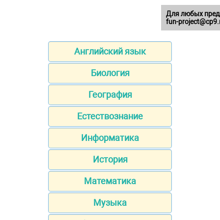
Для любых пред
fun-project@cp9.
Английский язык
Биология
География
Естествознание
Информатика
История
Математика
Музыка