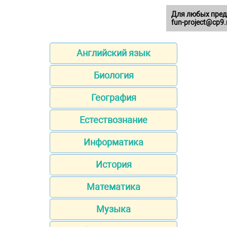
Для любых пред
fun-project@cp9.
Английский язык
Биология
География
Естествознание
Информатика
История
Математика
Музыка