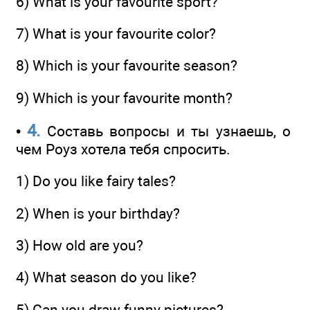
6) What is your favourite sport?
7) What is your favourite color?
8) Which is your favourite season?
9) Which is your favourite month?
4.
•
Составь вопросы и ты узнаешь, о
чем Роуз хотела тебя спросить.
1) Do you like fairy tales?
2) When is your birthday?
3) How old are you?
4) What season do you like?
5) Can you draw funny pictures?