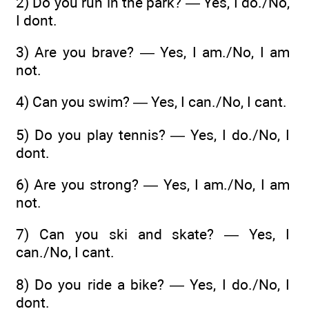
2) Do you run in the park? — Yes, I do./No,
I dont.
3) Are you brave? — Yes, I am./No, I am
not.
4) Can you swim? — Yes, I can./No, I cant.
5) Do you play tennis? — Yes, I do./No, I
dont.
6) Are you strong? — Yes, I am./No, I am
not.
7) Can you ski and skate? — Yes, I
can./No, I cant.
8) Do you ride a bike? — Yes, I do./No, I
dont.