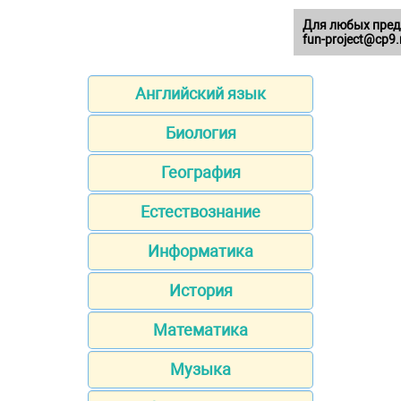
Для любых пред
fun-project@cp9.
Английский язык
Биология
География
Естествознание
Информатика
История
Математика
Музыка