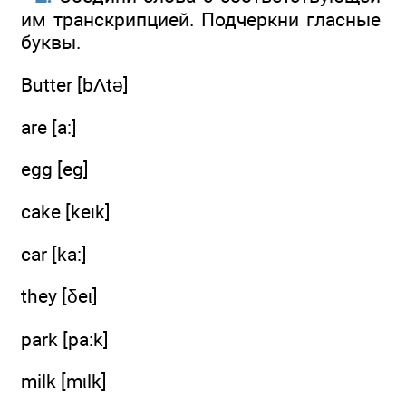
им транскрипцией. Подчеркни гласные
буквы.
Butter [bΛtə]
are [a:]
egg [eg]
cake [keιk]
car [ka:]
they [δeι]
park [pa:k]
milk [mιlk]