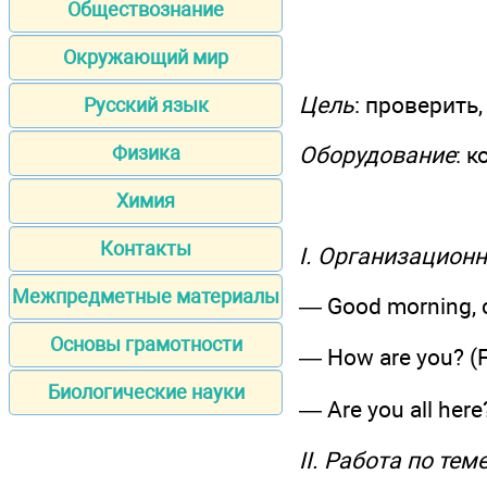
Обществознание
Окружающий мир
Цель
: проверить
Русский язык
Оборудование
: 
Физика
Химия
Контакты
I. Организацион
Межпредметные материалы
— Good morning, c
Основы грамотности
— How are you? (F
Биологические науки
— Are you all here
II. Работа по тем