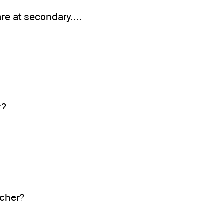
re at secondary....
k?
acher?