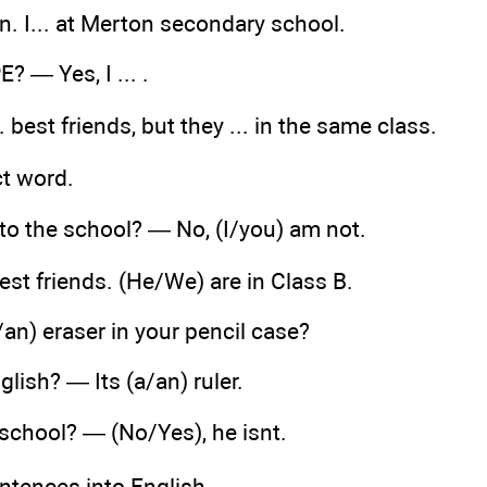
n. I... at Merton secondary school.
E? — Yes, I ... .
. best friends, but they ... in the same class.
ct word.
 to the school? — No, (I/you) am not.
est friends. (He/We) are in Class B.
/an) eraser in your pencil case?
glish? — Its (а/an) ruler.
 school? — (No/Yes), he isnt.
ntences into English.