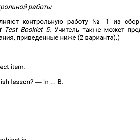
трольной работы
лняют контрольную работу № 1 из сбор
t Test Booklet 5
. Учитель также может пре
ния, приведенные ниже (2 варианта).)
ect item.
ish lesson? — In ... B.
ubject is ... .