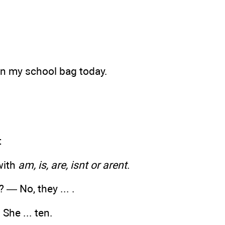
 in my school bag today.
t
with
am, is, are, isnt or arent
.
5? — No, they ... .
 She ... ten.