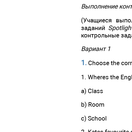
Выполнение кон
(Учащиеся выпо
заданий
Spotligh
контрольные зада
Вариант 1
1.
Choose the corr
1. Wheres the Engl
a) Class
b) Room
c) School
2. Kates favourite s