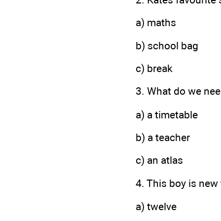
a) maths
b) school bag
c) break
3. What do we need
a) a timetable
b) a teacher
c) an atlas
4. This boy is new
a) twelve