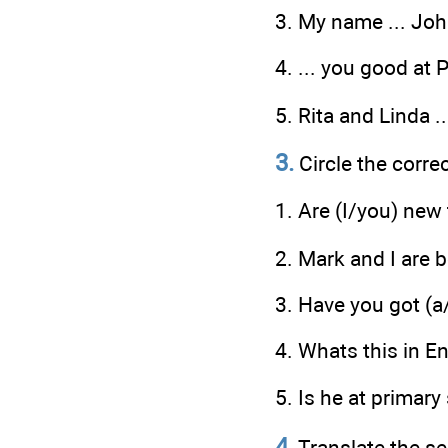
3. My name ... Joh
4. ... you good at P
5. Rita and Linda ..
3.
Circle the corre
1. Are (I/you) new
2. Mark and I are b
3. Have you got (a
4. Whats this in En
5. Is he at primary
4.
Translate the se