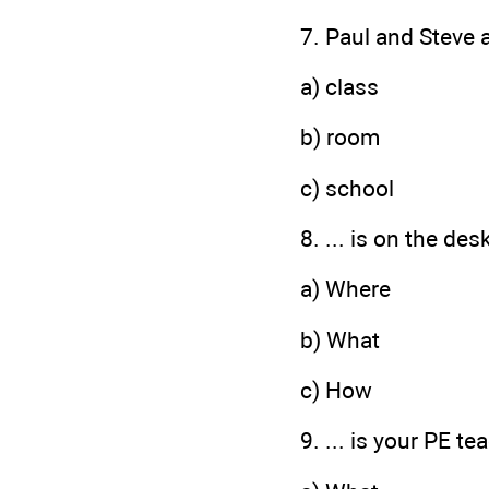
7. Paul and Steve a
a) class
b) room
c) school
8. ... is on the des
a) Where
b) What
c) How
9. ... is your PE te