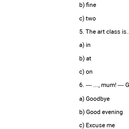
b) fine
c) two
5. The art class is
a) in
b) at
c) on
6. — ..., mum! — G
a) Goodbye
b) Good evening
c) Excuse me