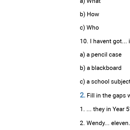
a) What
b) How
c) Who
10. I havent got...
a) a pencil case
b) a blackboard
c) a school subjec
2.
Fill in the gaps 
1. ... they in Year 
2. Wendy... eleven.