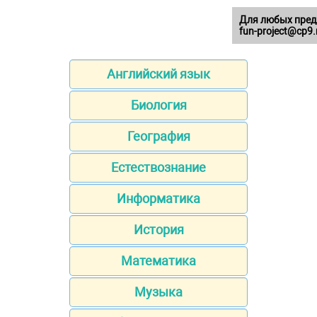
Для любых пред
fun-project@cp9.
Английский язык
Биология
География
Естествознание
Информатика
История
Математика
Музыка