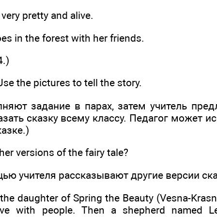
 very pretty and alive.
s in the forest with her friends.
4.)
se the pictures to tell the story.
няют задание в парах, затем учитель пред
зать сказку всему классу. Педагог может и
азке.)
r versions of the fairy tale?
ью учителя рассказывают другие версии ска
he daughter of Spring the Beauty (Vesna-Krasna
ve with people. Then a shepherd named Lei