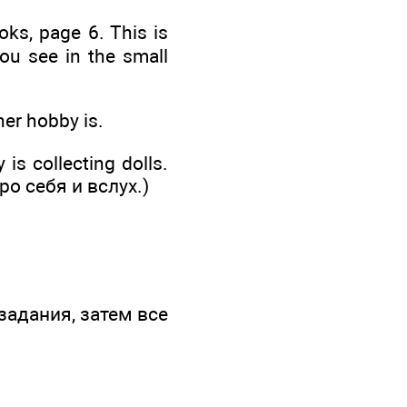
oks, page 6. This is
ou see in the small
her hobby is.
s collecting dolls.
о себя и вслух.)
задания, затем все