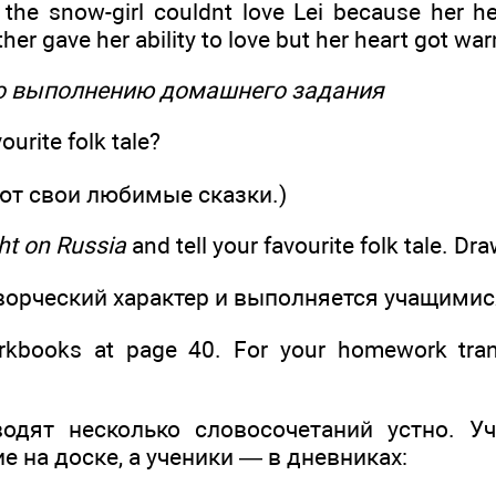
the snow-girl couldnt love Lei because her h
r gave her ability to love but her heart got wa
по выполнению домашнего задания
urite folk tale?
ют свои любимые сказки.)
ht on Russia
and tell your favourite folk tale. Dra
творческий характер и выполняется учащимис
kbooks at page 40. For your homework tran
одят несколько словосочетаний устно. У
 на доске, а ученики — в дневниках: