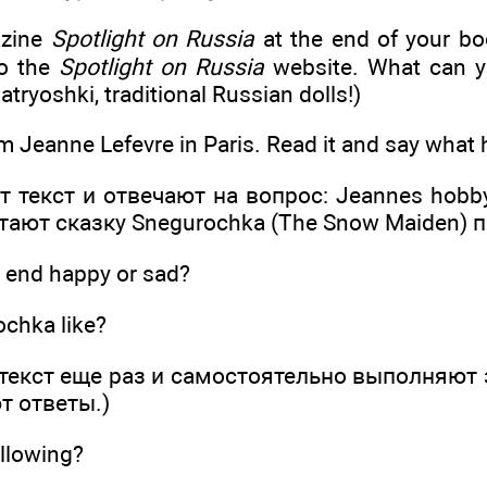
azine
Spotlight on Russia
at the end of your bo
to the
Spotlight on Russia
website. What can y
tryoshki, traditional Russian dolls!)
m Jeanne Lefevre in Paris. Read it and say what 
 текст и отвечают на вопрос: Jeannes hobby i
тают сказку Snegurochka (The Snow Maiden) пр
es end happy or sad?
chka like?
текст еще раз и самостоятельно выполняют 
т ответы.)
ollowing?