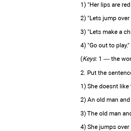
1) "Her lips are re
2) "Lets jump over a
3) "Lets make a chi
4) "Go out to play."
(
Keys
: 1 — the wo
2. Put the sentence
1) She doesnt like
2) An old man and 
3) The old man an
4) She jumps over 