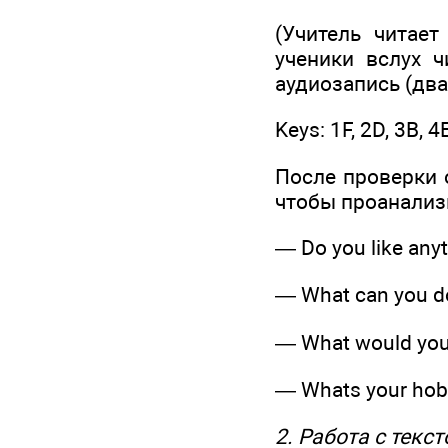
(Учитель читае
ученики вслух 
аудиозапись (два
Keys: 1F, 2D, 3В, 4
После проверки 
чтобы проанализи
— Do you like anyt
— What can you do
— What would you 
— Whats your hob
2. Работа с текст