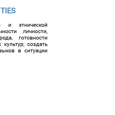
 TIES
й и этнической
ности личности,
ода, готовности
 культур; создать
выков в ситуации