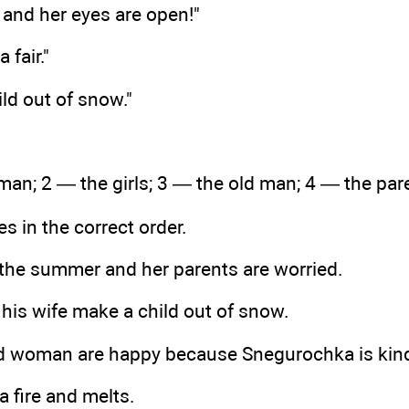
d and her eyes are open!"
 fair."
ld out of snow."
man; 2 — the girls; 3 — the old man; 4 — the par
s in the correct order.
 the summer and her parents are worried.
his wife make a child out of snow.
d woman are happy because Snegurochka is kind
a fire and melts.