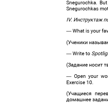
Snegurochka. But 
Snegurochkas mothe
IV. Инструктаж 
— What is your favo
(Ученики называ
— Write to
Spotlig
(Задание носит 
— Open your wor
Exercise 10.
(Учащиеся перев
домашнее задание