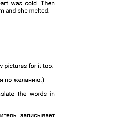
eart was cold. Then
rm and she melted.
w pictures for it too.
я по желанию.)
slate the words in
читель записывает