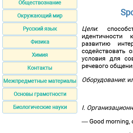
Обществознание
Spo
Окружающий мир
Цели
: способс
Русский язык
идентичности 
Физика
развитию инте
содействовать о
Химия
условия для со
речевого общения
Контакты
Оборудование
: 
Межпредметные материалы
Основы грамотности
I. Организацион
Биологические науки
— Good morning, c