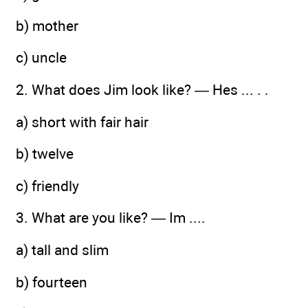
b) mother
c) uncle
2. What does Jim look like? — Hes ... . .
a) short with fair hair
b) twelve
c) friendly
3. What are you like? — Im ....
a) tall and slim
b) fourteen