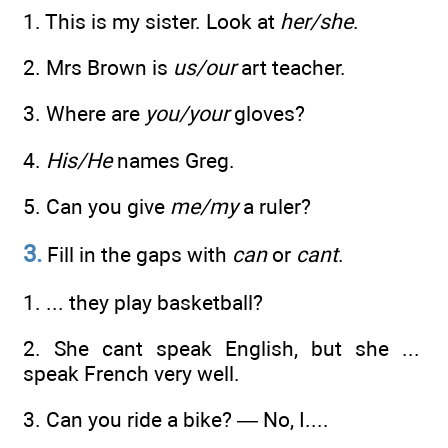
1. This is my sister. Look at
her/she
.
2. Mrs Brown is
us/our
art teacher.
3. Where are
you/your
gloves?
4.
His/He
names Greg.
5. Can you give
me/my
a ruler?
3.
Fill in the gaps with
can
or
cant
.
1. ... they play basketball?
2. She cant speak English, but she ...
speak French very well.
3. Can you ride a bike? — No, I....