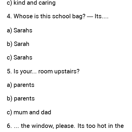
c) kind and caring
4. Whose is this school bag? — Its....
a) Sarahs
b) Sarah
c) Sarahs
5. Is your... room upstairs?
a) parents
b) parents
c) mum and dad
6. ... the window, please. Its too hot in the