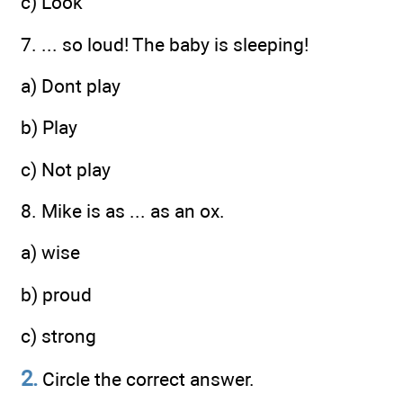
c) Look
7. ... so loud! The baby is sleeping!
a) Dont play
b) Play
c) Not play
8. Mike is as ... as an ox.
a) wise
b) proud
c) strong
2.
Circle the correct answer.