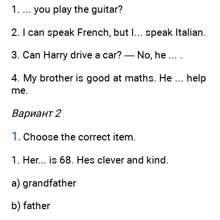
1. ... you play the guitar?
2. I can speak French, but I... speak Italian.
3. Can Harry drive a car? — No, he ... .
4. My brother is good at maths. He ... help
me.
Вариант 2
1.
Choose the correct item.
1. Her... is 68. Hes clever and kind.
a) grandfather
b) father