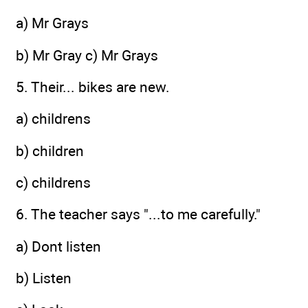
a) Mr Grays
b) Mr Gray c) Mr Grays
5. Their... bikes are new.
a) childrens
b) children
c) childrens
6. The teacher says "...to me carefully."
a) Dont listen
b) Listen