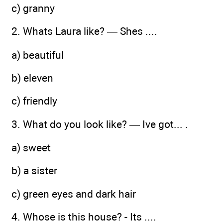
c) granny
2. Whats Laura like? — Shes ....
a) beautiful
b) eleven
c) friendly
3. What do you look like? — Ive got... .
a) sweet
b) a sister
c) green eyes and dark hair
4. Whose is this house? - Its ....