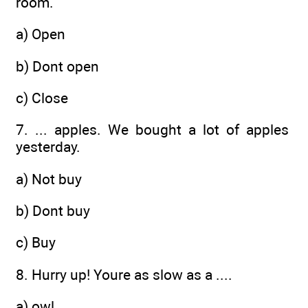
room.
a) Open
b) Dont open
c) Close
7. ... apples. We bought a lot of apples
yesterday.
a) Not buy
b) Dont buy
c) Buy
8. Hurry up! Youre as slow as a ....
a) owl