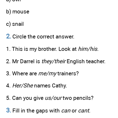
b) mouse
c) snail
2.
Circle the correct answer.
1. This is my brother. Look at
him/his
.
2. Mr Darrel is
they/their
English teacher.
3. Where are
me/my
trainers?
4.
Her/She
names Cathy.
5. Can you give
us/our
two pencils?
3.
Fill in the gaps with
can
or
cant
.