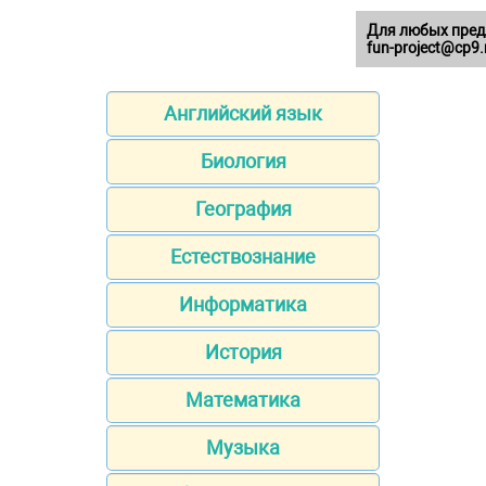
Для любых пред
fun-project@cp9.
Английский язык
Биология
География
Естествознание
Информатика
История
Математика
Музыка