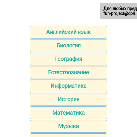
Для любых пред
fun-project@cp9.
Английский язык
Биология
География
Естествознание
Информатика
История
Математика
Музыка