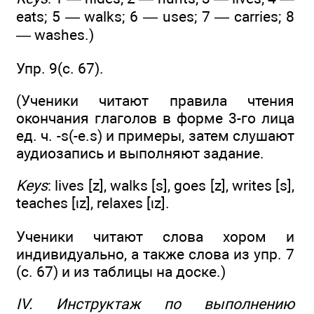
eats; 5 — walks; 6 — uses; 7 — carries; 8
— washes.)
Упр. 9(c. 67).
(Ученики читают правила чтения
окончания глаголов в форме 3-го лица
ед. ч. -s(-e.s) и примеры, затем слушают
аудиозапись и выполняют задание.
Keys
: lives [z], walks [s], goes [z], writes [s],
teaches [ιz], relaxes [ιz].
Ученики читают слова хором и
индивидуально, а также слова из упр. 7
(с. 67) и из таблицы на доске.)
IV. Инструктаж по выполнению