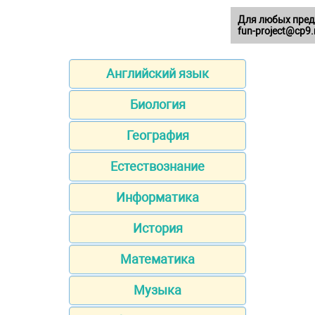
Для любых пред
fun-project@cp9.
Английский язык
Биология
География
Естествознание
Информатика
История
Математика
Музыка