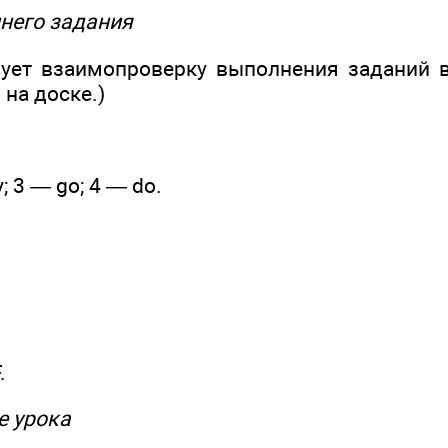
него задания
зует взаимопроверку выполнения заданий в
на доске.)
; 3 — go; 4 — do.
.
ме урока