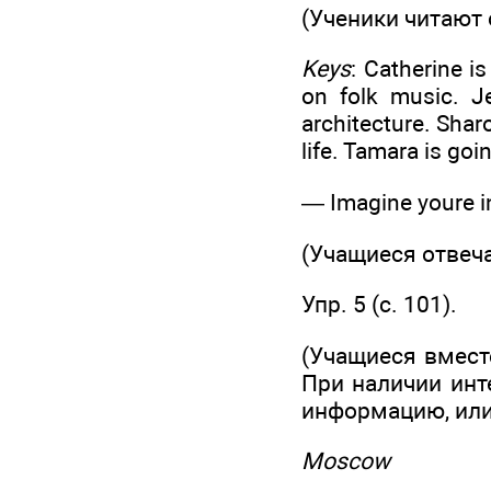
(Ученики читают
Keys
: Catherine i
on folk music. J
architecture. Shar
life. Tamara is go
— Imagine youre i
(Учащиеся отвеча
Упр. 5 (с. 101).
(Учащиеся вмест
При наличии инт
информацию, или
Moscow