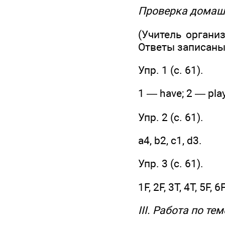
Проверка домаш
(Учитель органи
Ответы записаны 
Упр. 1 (с. 61).
1 — have; 2 — play
Упр. 2 (с. 61).
а4, b2, c1, d3.
Упр. 3 (с. 61).
1F, 2F, 3Т, 4Т, 5F, 6F
III. Работа по те