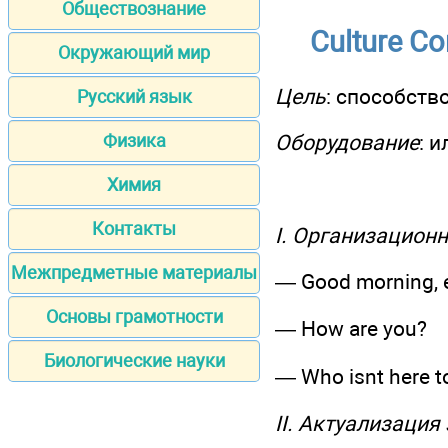
Обществознание
Culture Co
Окружающий мир
Цель
: способств
Русский язык
Оборудование
: 
Физика
Химия
Контакты
I. Организацион
Межпредметные материалы
— Good morning, e
Основы грамотности
— How are you?
Биологические науки
— Who isnt here t
II. Актуализация