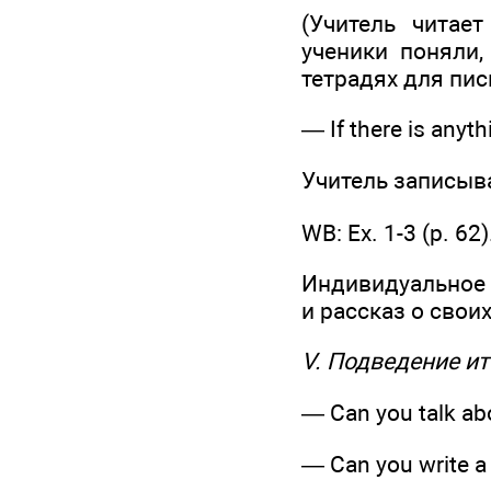
(Учитель читае
ученики поняли
тетрадях для пис
— If there is anyt
Учитель записыва
WB: Ех. 1-3 (р. 62)
Индивидуальное 
и рассказ о свои
V. Подведение ит
— Can you talk abo
— Can you write a 