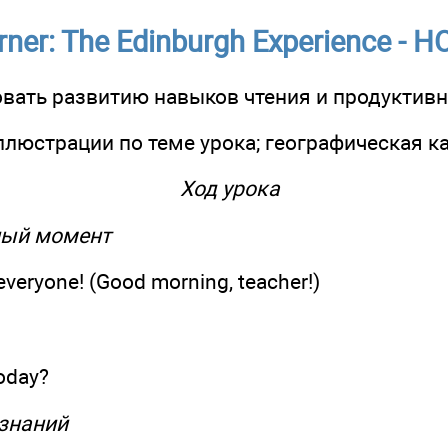
rner: The Edinburgh Experience - 
овать развитию навыков чтения и продуктивн
иллюстрации по теме урока; географическая 
Ход урока
ный момент
veryone! (Good morning, teacher!)
oday?
 знаний