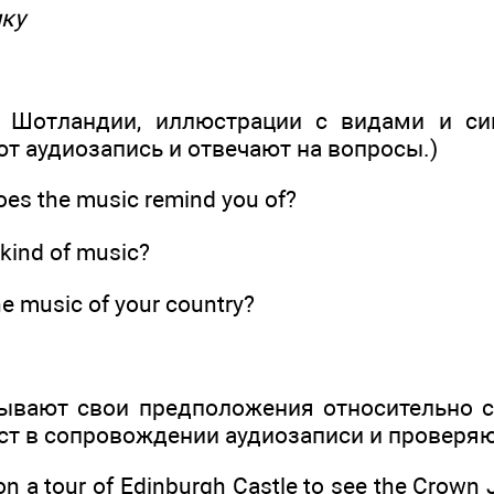
ику
а Шотландии, иллюстрации с видами и си
т аудиозапись и отвечают на вопросы.)
es the music remind you of?
 kind of music?
the music of your country?
ывают свои предположения относительно с
кст в сопровождении аудиозаписи и проверяю
on a tour of Edinburgh Castle to see the Crown