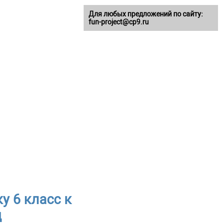
Для любых предложений по сайту:
fun-project@cp9.ru
у 6 класс к
д