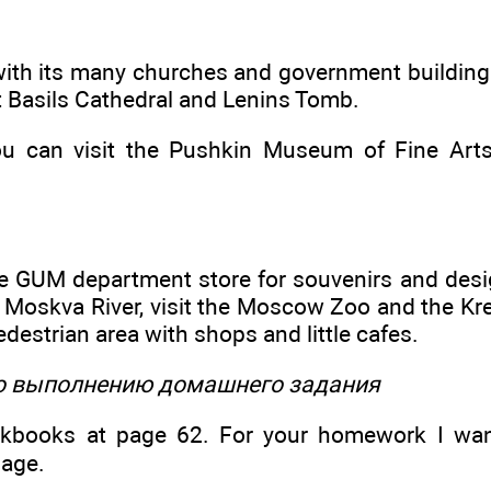
 with its many churches and government buildin
t Basils Cathedral and Lenins Tomb.
you can visit the Pushkin Museum of Fine Art
e GUM department store for souvenirs and desig
e Moskva River, visit the Moscow Zoo and the Kre
estrian area with shops and little cafes.
по выполнению домашнего задания
books at page 62. For your homework I want
page.