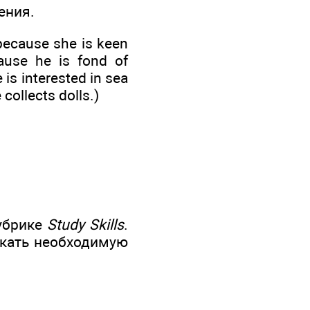
ения.
 because she is keen
ause he is fond of
is interested in sea
collects dolls.)
рубрике
Study Skills
.
скать необходимую