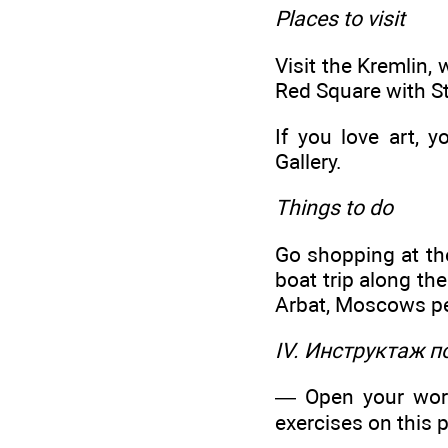
Places to visit
Visit the Kremlin,
Red Square with S
If you love art, 
Gallery.
Things to do
Go shopping at th
boat trip along th
Arbat, Moscows ped
IV. Инструктаж 
— Open your work
exercises on this 