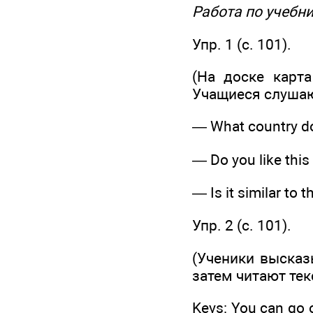
Работа по учебн
Упр. 1 (с. 101).
(На доске карт
Учащиеся слушаю
— What country do
— Do you like this
— Is it similar to 
Упр. 2 (c. 101).
(Ученики высказ
затем читают те
Keys: You can go 