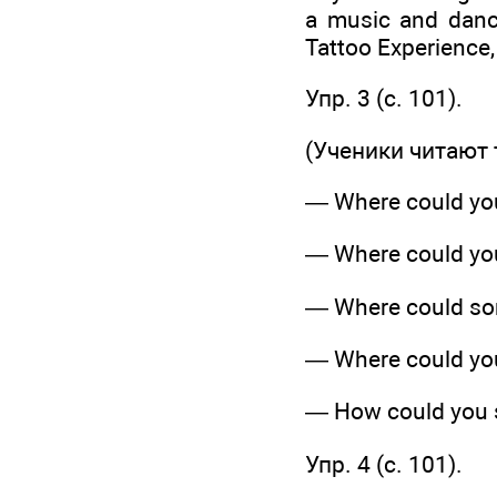
a music and dance
Tattoo Experience, 
Упр. 3 (c. 101).
(Ученики читают 
— Where could you
— Where could you
— Where could som
— Where could you 
— How could you se
Упр. 4 (c. 101).