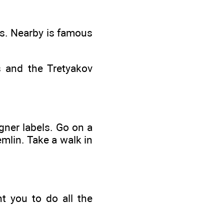
gs. Nearby is famous
s and the Tretyakov
ner labels. Go on a
mlin. Take a walk in
 you to do all the