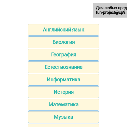
Для любых пред
fun-project@cp9.
Английский язык
Биология
География
Естествознание
Информатика
История
Математика
Музыка