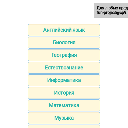
Для любых пред
fun-project@cp9.
Английский язык
Биология
География
Естествознание
Информатика
История
Математика
Музыка