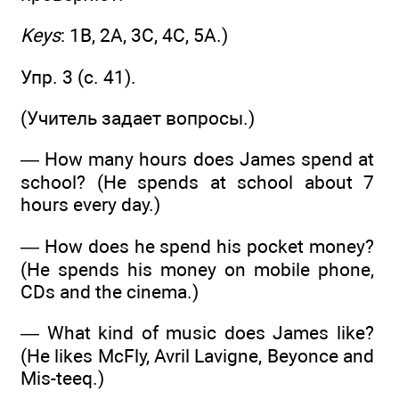
Keys
: 1В, 2А, 3С, 4С, 5А.)
Упр. 3 (с. 41).
(Учитель задает вопросы.)
— How many hours does James spend at
school? (He spends at school about 7
hours every day.)
— How does he spend his pocket money?
(He spends his money on mobile phone,
CDs and the cinema.)
— What kind of music does James like?
(He likes McFly, Avril Lavigne, Beyonce and
Mis-teeq.)