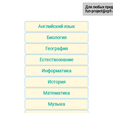
Для любых пред
fun-project@cp9.
Английский язык
Биология
География
Естествознание
Информатика
История
Математика
Музыка