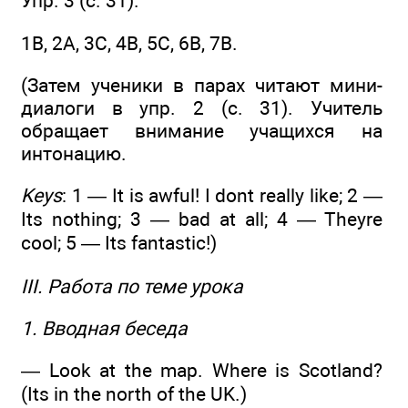
Упр. 3 (с. 31).
1B, 2А, 3С, 4В, 5С, 6В, 7В.
(Затем ученики в парах читают мини-
диалоги в упр. 2 (с. 31). Учитель
обращает внимание учащихся на
интонацию.
Keys
: 1 — It is awful! I dont really like; 2 —
Its nothing; 3 — bad at all; 4 — Theyre
cool; 5 — Its fantastic!)
III. Работа по теме урока
1. Вводная беседа
— Look at the map. Where is Scotland?
(Its in the north of the UK.)