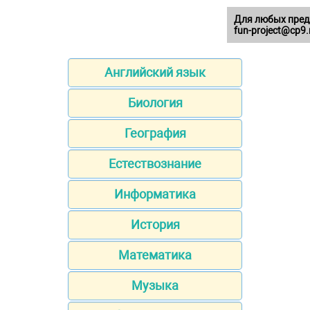
Для любых пред
fun-project@cp9.
Английский язык
Биология
География
Естествознание
Информатика
История
Математика
Музыка