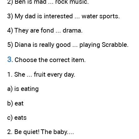
2) Ben is mad ... rock music.
3) My dad is interested ... water sports.
4) They are fond ... drama.
5) Diana is really good ... playing Scrabble.
3.
Choose the correct item.
1. She ... fruit every day.
a) is eating
b) eat
c) eats
2. Be quiet! The baby....