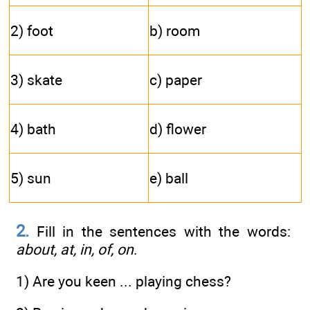
2) foot
b) room
3) skate
c) paper
4) bath
d) flower
5) sun
e) ball
2.
Fill in the sentences with the words:
about, at, in, of, on
.
1) Are you keen ... playing chess?