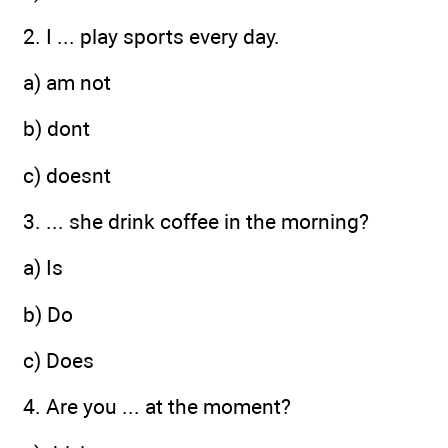
2. I ... play sports every day.
a) am not
b) dont
c) doesnt
3. ... she drink coffee in the morning?
a) Is
b) Do
c) Does
4. Are you ... at the moment?