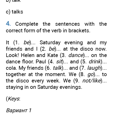
c) talks
4.
Complete the sentences with the
correct form of the verb in brackets.
It (1.
be
)... Saturday evening and my
friends and I (2.
be
)... at the disco now.
Look! Helen and Kate (3.
dance
)... on the
dance floor. Paul (4.
sit
)... and (5.
drink
)...
cola. My friends (6.
talk
)... and (7.
laugh
)...
together at the moment. We (8.
go
)... to
the disco every week. We (9.
not/like
)...
staying in on Saturday evenings.
(
Keys
:
Вариант 1