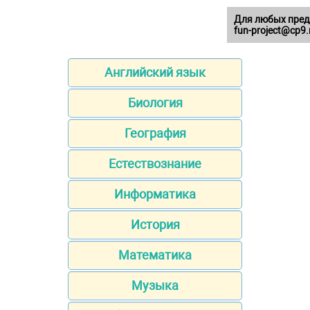
Для любых пред
fun-project@cp9.
Английский язык
Биология
География
Естествознание
Информатика
История
Математика
Музыка