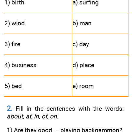
1) birth
a) surfing
2) wind
b) man
3) fire
c) day
4) business
d) place
5) bed
e) room
2.
Fill in the sentences with the words:
about, at, in, of, on
.
1) Are they good ... playing backgammon?