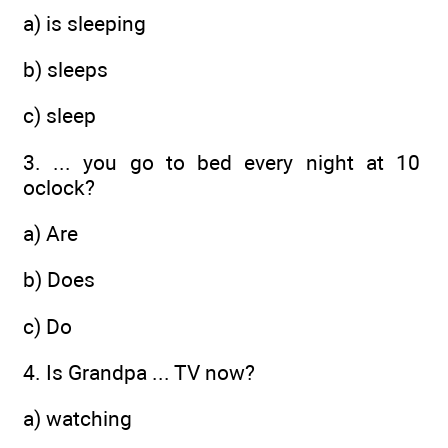
a) is sleeping
b) sleeps
c) sleep
3. ... you go to bed every night at 10
oclock?
a) Are
b) Does
c) Do
4. Is Grandpa ... TV now?
a) watching