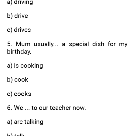
a) driving
b) drive
c) drives
5. Mum usually... a special dish for my
birthday.
a) is cooking
b) cook
c) cooks
6. We ... to our teacher now.
a) are talking
b) talk