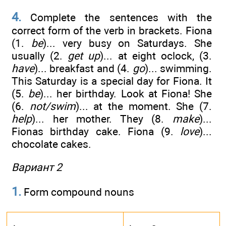
4.
Complete the sentences with the
correct form of the verb in brackets. Fiona
(1.
be
)... very busy on Saturdays. She
usually (2.
get up
)... at eight oclock, (3.
have
)... breakfast and (4.
go
)... swimming.
This Saturday is a special day for Fiona. It
(5.
be
)... her birthday. Look at Fiona! She
(6.
not/swim
)... at the moment. She (7.
help
)... her mother. They (8.
make
)...
Fionas birthday cake. Fiona (9.
love
)...
chocolate cakes.
Вариант 2
1.
Form compound nouns