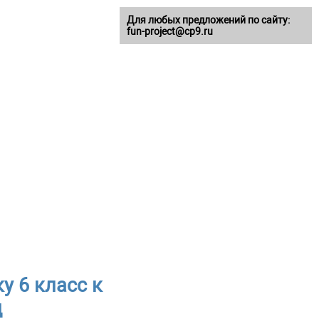
Для любых предложений по сайту:
fun-project@cp9.ru
у 6 класс к
д