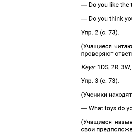
— Do you like the 
— Do you think your
Упр. 2 (c. 73).
(Учащиеся читаю
проверяют ответ
Keys
: 1DS, 2R, 3W
Упр. 3 (с. 73).
(Ученики находят
— What toys do yo
(Учащиеся назыв
свои предположе