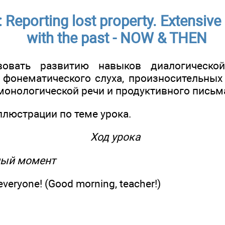
: Reporting lost property. Extensive
with the past - NOW & THEN
твовать развитию навыков диалогическо
 фонематического слуха, произносительных
монологической речи и продуктивного письм
иллюстрации по теме урока.
Ход урока
ный момент
veryone! (Good morning, teacher!)