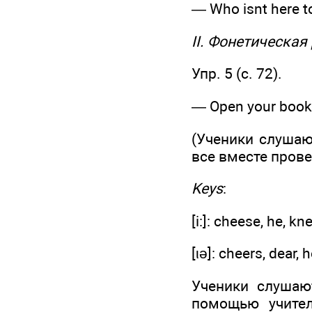
— Who isnt here t
II. Фонетическая
Упр. 5 (с. 72).
— Open your books
(Ученики слушаю
все вместе пров
Keys
:
[i:]: cheese, he, kne
[ιə]: cheers, dear, h
Ученики слушаю
помощью учите