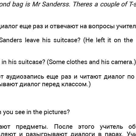
ond bag is Mr Sanderss. Theres a couple of T-
иалог еще раз и отвечают на вопросы учител
nders leave his suitcase? (He left it on the 
in his suitcase? (Some clothes and his camera.)
т аудиозапись еще раз и читают диалог по
ывают диалог перед классом.)
you see in the pictures?
ают предметы. После этого учитель об
ляют и разыгрывают диалоги в парах. Уч