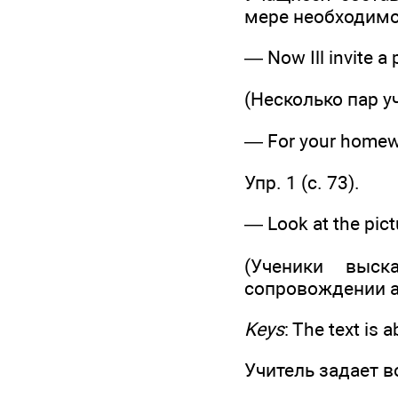
мере необходимо
— Now Ill invite a p
(Несколько пар 
— For your homewor
Упр. 1 (c. 73).
— Look at the pictu
(Ученики выск
сопровождении а
Keys
: The text is 
Учитель задает в