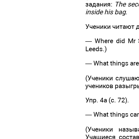
задания:
The sec
inside his bag
.
Ученики читают д
— Where did Mr Sa
Leeds.)
— What things are 
(Ученики слушаю
учеников разыгр
Упр. 4а (с. 72).
— What things can 
(Ученики назыв
Учащиеся состав