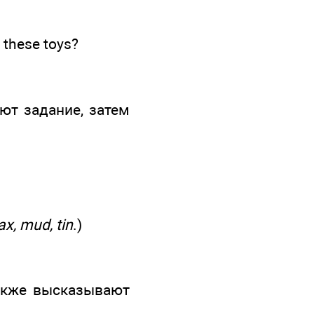
h these toys?
ют задание, затем
ax, mud, tin
.)
также высказывают