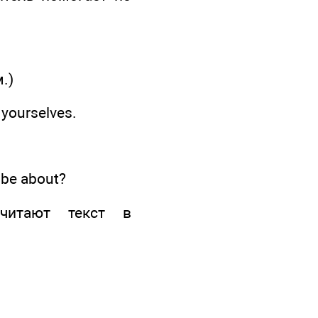
.)
 yourselves.
l be about?
 читают текст в