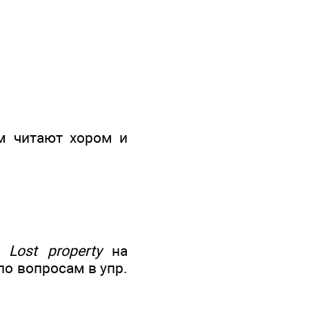
ем читают хором и
ки
Lost property
на
 по вопросам в упр.