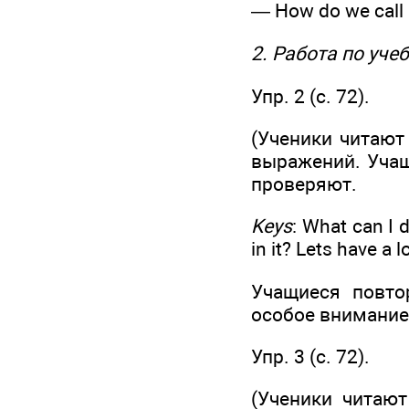
— How do we call 
2. Работа по уче
Упр. 2 (с. 72).
(Ученики читают
выражений. Учащ
проверяют.
Keys
: What can I 
in it? Lets have a
Учащиеся повто
особое внимание
Упр. 3 (с. 72).
(Ученики читают