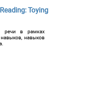
 Reading: Toying
й речи в рамках
 навыков, навыков
а.