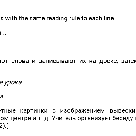
 with the same reading rule to each line.
...
ют слова и записывают их на доске, зат
ме урока
а
етные картинки с изображением вывес
вом центре и т. д. Учитель организует беседу
2).)