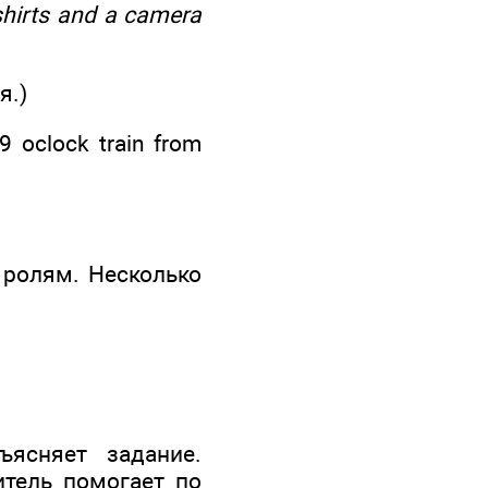
shirts and a camera
я.)
9 oclock train from
 ролям. Несколько
ъясняет задание.
итель помогает по