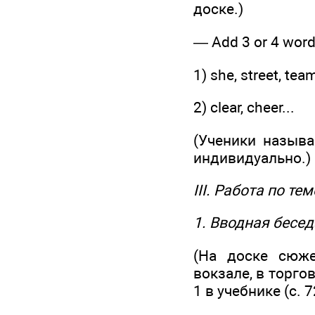
доске.)
— Add 3 or 4 words
1) she, street, team
2) clear, cheer...
(Ученики называ
индивидуально.)
III. Работа по те
1. Вводная бесед
(На доске сюж
вокзале, в торго
1 в учебнике (с. 7