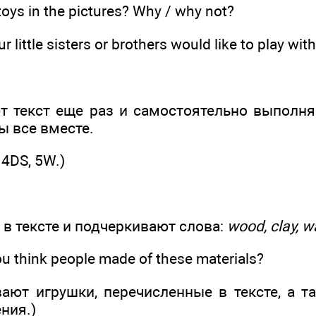
toys in the pictures? Why / why not?
 little sisters or brothers would like to play wit
т текст еще раз и самостоятельно выполня
ы все вместе.
, 4DS, 5W.)
 в тексте и подчеркивают слова:
wood, clay, w
u think people made of these materials?
ают игрушки, перечисленные в тексте, а 
ния.)