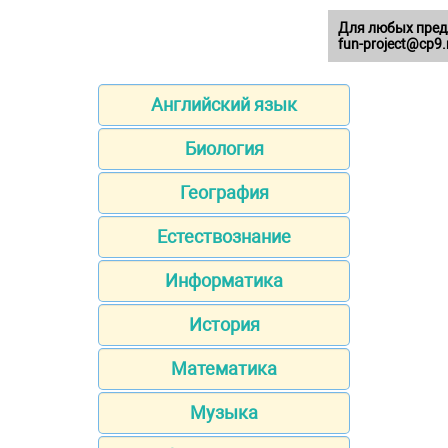
Для любых пред
fun-project@cp9.
Английский язык
Биология
География
Естествознание
Информатика
История
Математика
Музыка