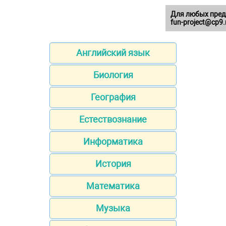
Для любых пред
fun-project@cp9.
Английский язык
Биология
География
Естествознание
Информатика
История
Математика
Музыка