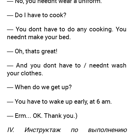
— No, you neednt wear a uniform.
— Do I have to cook?
— You dont have to do any cooking. You
neednt make your bed.
— Oh, thats great!
— And you dont have to / neednt wash
your clothes.
— When do we get up?
— You have to wake up early, at 6 am.
— Erm... OK. Thank you.)
IV. Инструктаж по выполнению