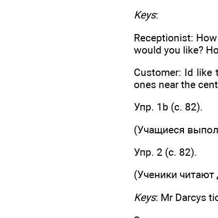
Keys
:
Receptionist: How
would you like? Ho
Customer: Id like 
ones near the centr
Упр. 1b (c. 82).
(Учащиеся выпол
Упр. 2 (с. 82).
(Ученики читают 
Keys
: Mr Darcys ti