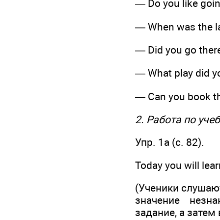
— Do you like goin
— When was the la
— Did you go there
— What play did y
— Can you book th
2. Работа по уче
Упр. 1a (c. 82).
Today you will lea
(Ученики слушаю
значение незн
задание, а затем