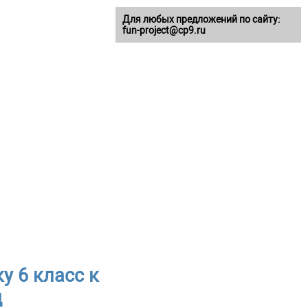
Для любых предложений по сайту:
fun-project@cp9.ru
у 6 класс к
д