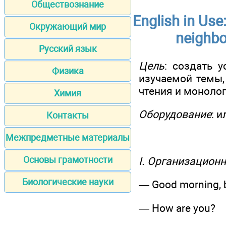
Обществознание
English in Use
Окружающий мир
neighbo
Русский язык
Цель
: создать 
Физика
изучаемой темы,
чтения и монолог
Химия
Оборудование
: 
Контакты
Межпредметные материалы
Основы грамотности
I. Организацион
Биологические науки
— Good morning, b
— How are you?