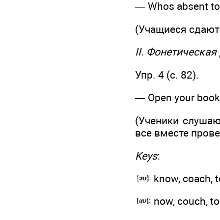
— Whos absent to
(Учащиеся сдают
II. Фонетическая
Упр. 4 (с. 82).
— Open your books
(Ученики слушаю
все вместе пров
Keys
:
know, coach, t
now, couch, t