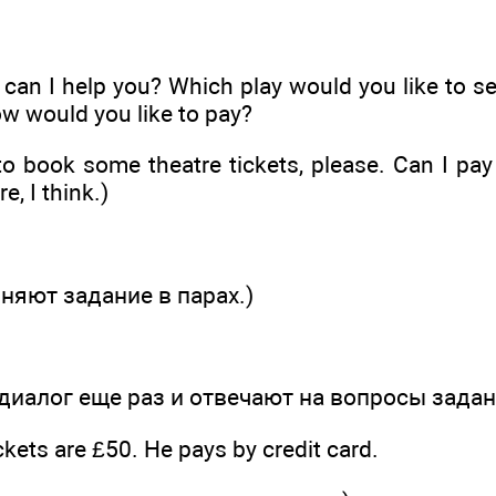
 can I help you? Which play would you like to 
w would you like to pay?
to book some theatre tickets, please. Can I pay
e, I think.)
няют задание в парах.)
диалог еще раз и отвечают на вопросы задан
ckets are £50. He pays by credit card.