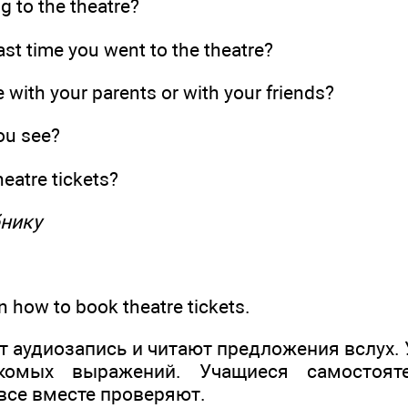
g to the theatre?
st time you went to the theatre?
 with your parents or with your friends?
ou see?
eatre tickets?
бнику
rn how to book theatre tickets.
т аудиозапись и читают предложения вслух.
акомых выражений. Учащиеся самостоят
 все вместе проверяют.