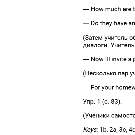
— How much are th
— Do they have an
(Затем учитель 
диалоги. Учитель
— Now Ill invite a p
(Несколько пар 
— For your homewor
Упр. 1 (c. 83).
(Ученики самост
Keys
: 1b, 2а, 3с, 4