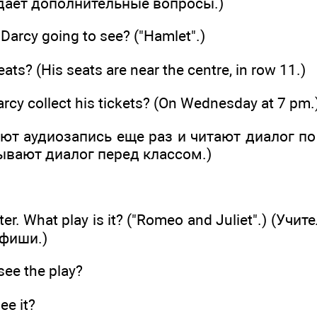
адает дополнительные вопросы.)
Darcy going to see? ("Hamlet".)
ats? (His seats are near the centre, in row 11.)
cy collect his tickets? (On Wednesday at 7 pm.
ют аудиозапись еще раз и читают диалог по
ывают диалог перед классом.)
er. What play is it? ("Romeo and Juliet".) (Уч
фиши.)
ee the play?
e it?