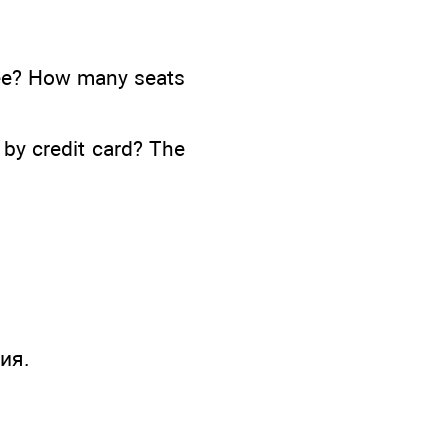
see? How many seats
 by credit card? The
ия.