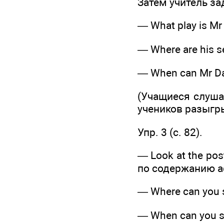
Затем учитель з
— What play is Mr 
— Where are his se
— When can Mr Dar
(Учащиеся слуша
учеников разыгр
Упр. 3 (c. 82).
— Look at the post
по содержанию а
— Where can you s
— When can you se