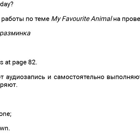
day?
 работы по теме
Му Favourite Animal
на прове
 разминка
 at page 82.
т аудиозапись и самостоятельно выполняют
еряют.
one;
own.