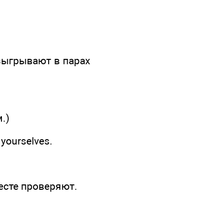
азыгрывают в парах
.)
 yourselves.
есте проверяют.