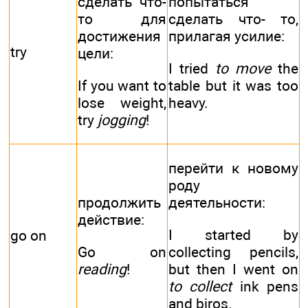
сделать что-
попытаться
то для
сделать что- то,
достижения
прилагая усилие:
try
цели:
I tried
to move
the
If you want to
table but it was too
lose weight,
heavy.
try
jogging
!
перейти к новому
роду
продолжить
деятельности:
действие:
I started by
go on
Go on
collecting pencils,
reading
!
but then I went on
to collect
ink pens
and biros.