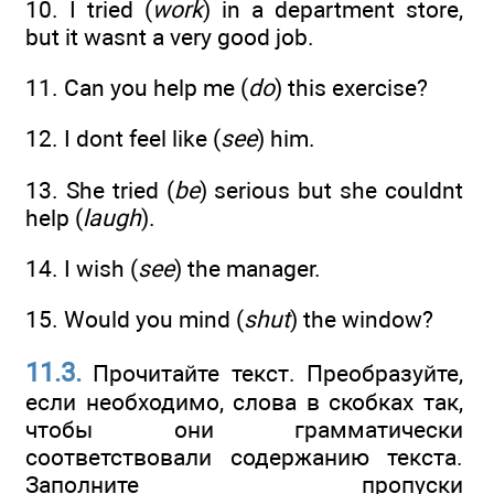
10. I tried (
work
) in a department store,
but it wasnt a very good job.
11. Can you help me (
do
) this exercise?
12. I dont feel like (
see
) him.
13. She tried (
be
) serious but she couldnt
help (
laugh
).
14. I wish (
see
) the manager.
15. Would you mind (
shut
) the window?
11.3.
Прочитайте текст. Преобразуйте,
если необходимо, слова в скобках так,
чтобы они грамматически
соответствовали содержанию текста.
Заполните пропуски