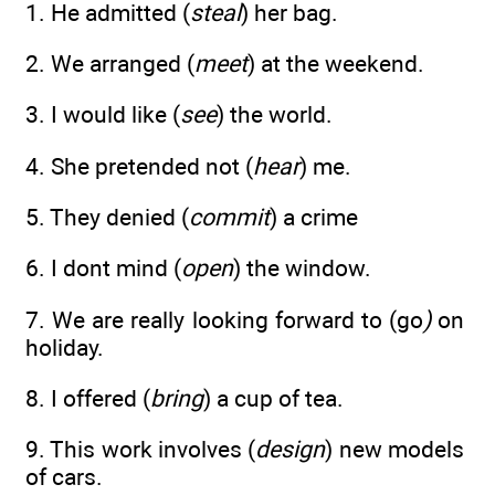
1. He admitted (
steal
) her bag.
2. We arranged (
meet
) at the weekend.
3. I would like (
see
) the world.
4. She pretended not (
hear
) me.
5. They denied (
commit
) a crime
6. I dont mind (
open
) the window.
7. We are really looking forward to (go
)
on
holiday.
8. I offered (
bring
) a cup of tea.
9. This work involves (
design
) new models
of cars.