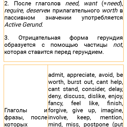
2. После глаголов
need, want
(=
need
),
require, deserve
и прилагательного
worth
в
пассивном значении употребляется
Active Gerund
.
3. Отрицательная форма герундия
образуется с помощью частицы
not
,
которая ставится перед герундием.
admit, appreciate, avoid, be
worth, burst out, cant help,
cant stand, consider, delay,
deny, discuss, dislike, enjoy,
fancy, feel like, finish,
Глаголы и
forgive, give up, imagine,
фразы, после
involve, keep, mention,
которых
mind, miss, postpone (put