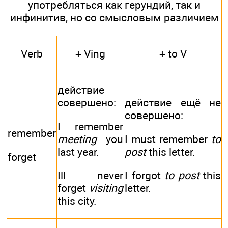
употребляться как герундий, так и
инфинитив, но со смысловым различием
Verb
+ Ving
+ to V
действие
совершено:
действие ещё не
совершено:
I remember
remember
meeting
you
I must remember
to
last year.
post
this letter.
forget
Ill never
I forgot
to post
this
forget
visiting
letter.
this city.