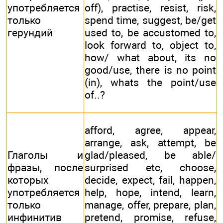
употребляется
off), practise, resist, risk,
только
spend time, suggest, be/get
герундий
used to, be accustomed to,
look forward to, object to,
how/ what about, its no
good/use, there is no point
(in), whats the point/use
of..?
afford, agree, appear,
arrange, ask, attempt, be
Глаголы и
glad/pleased, be able/
фразы, после
surprised etc, choose,
которых
decide, expect, fail, happen,
употребляется
help, hope, intend, learn,
только
manage, offer, prepare, plan,
инфинитив
pretend, promise, refuse,