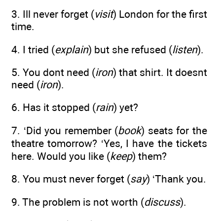
3. Ill never forget (
visit
) London for the first
time.
4. I tried (
explain
) but she refused (
listen
).
5. You dont need (
iron
) that shirt. It doesnt
need (
iron
).
6. Has it stopped (
rain
) yet?
7. ‘Did you remember (
book
) seats for the
theatre tomorrow? ‘Yes, I have the tickets
here. Would you like (
keep
) them?
8. You must never forget (
say
) ‘Thank you.
9. The problem is not worth (
discuss
).