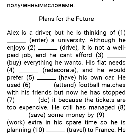
полученнымисловами.
Plans for the Future
Alex is a driver, but he is thinking of (1)
_______ (enter) a university. Although he
enjoys (2) _______ (drive), it is not a well-
paid job, and he cant afford (3) _______
(buy) everything he wants. His flat needs
(4) _______ (redecorate), and he would
prefer (5) _______ (have) his own car. He
used (6) _______ (attend) football matches
with his friends but now he has stopped
(7) _______ (do) it because the tickets are
too expensive. He still has managed (8)
_______ (save) some money by (9) _______
(work) extra in his spare time so he is
planning (10) _______ (travel) to France. He