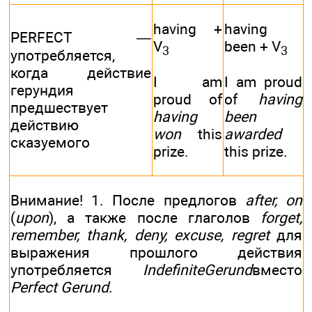
having +
having
PERFECT —
V
been + V
3
3
употребляется,
когда действие
I am
I am proud
герундия
proud of
of
having
предшествует
having
been
действию
won
this
awarded
сказуемого
prize.
this prize.
Внимание! 1. После предлогов
after, on
(
upon
), а также после глаголов
forget,
remember, thank, deny, excuse, regret
для
выражения прошлого действия
употребляется
IndefiniteGerund
вместо
Perfect Gerund
.