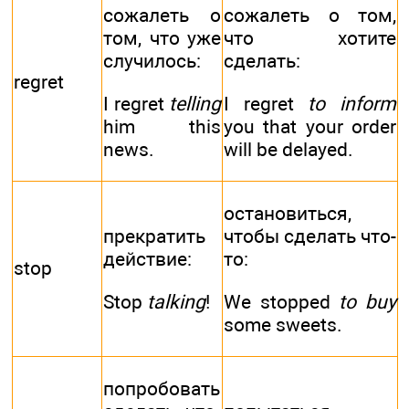
сожалеть о
сожалеть о том,
том, что уже
что хотите
случилось:
сделать:
regret
I regret
telling
I regret
to inform
him this
you that your order
news.
will be delayed.
остановиться,
прекратить
чтобы сделать что-
действие:
то:
stop
Stop
talking
!
We stopped
to buy
some sweets.
попробовать