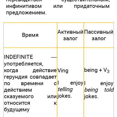
инфинитивом или придаточным
предложением.
Активный
Пассивный
Время
залог
залог
INDEFINITE —
употребляется,
being + V
когда действие
Ving
3
герундия совпадает
I enjoy
I enjoy
по времени с
telling
being told
действием
jokes.
jokes.
сказуемого или
относится к
будущему