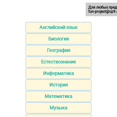
Для любых пред
fun-project@cp9.
Английский язык
Биология
География
Естествознание
Информатика
История
Математика
Музыка