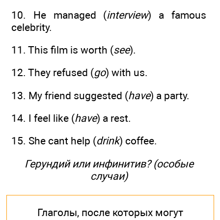
10. He managed (
interview
) a famous
celebrity.
11. This film is worth (
see
).
12. They refused (
go
) with us.
13. My friend suggested (
have
) a party.
14. I feel like (
have
) a rest.
15. She cant help (
drink
) coffee.
Герундий или инфинитив? (особые
случаи)
Глаголы, после которых могут