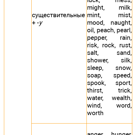
might, milk,
существительные
mint, mist,
+ -
у
mood, naught,
oil, peach, pearl,
pepper, rain,
risk, rock, rust,
salt, sand,
shower, silk,
sleep, snow,
soap, speed,
spook, sport,
thirst, trick,
water, wealth,
wind, word,
worth
anger, hunger,