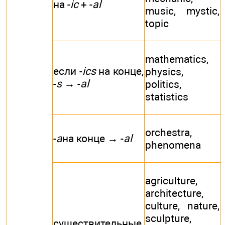
на -
ic
+ -
al
music, mystic,
topic
mathematics,
если -
ics
на конце,
physics,
-
s
→ -
al
politics,
statistics
orchestra,
-
a
на конце → -
al
phenomena
agriculture,
architecture,
culture, nature,
sculpture,
существительные,