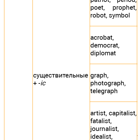
poet, prophet,
robot, symbol
acrobat,
democrat,
diplomat
существительные
graph,
+ -
ic
photograph,
telegraph
artist, capitalist,
a
fatalist,
f
journalist,
idealist,