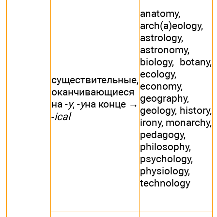
anatomy,
arch(a)eology,
astrology,
astronomy,
biology, botany,
ecology,
существительные,
economy,
оканчивающиеся
geography,
на -
у
, -
y
на конце →
geology, history,
-
ical
irony, monarchy,
pedagogy,
philosophy,
psychology,
physiology,
technology