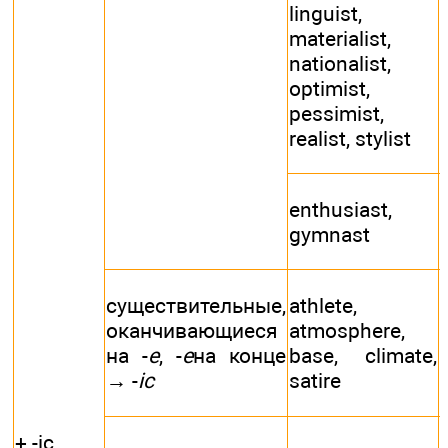
i
linguist,
materialist,
nationalist,
optimist,
pessimist,
r
realist, stylist
enthusiast,
gymnast
существительные,
athlete,
оканчивающиеся
atmosphere,
на -
е
, -
е
на конце
base, climate,
→ -
ic
satire
+ -ic