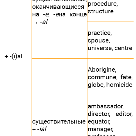
procedure,
оканчивающиеся
structure
на -
е
, -
e
на конце
→ -
al
practice,
spouse,
universe, centre
+ -(i)al
Aborigine,
commune, fate,
globe, homicide
ambassador,
director, editor,
d
существительные
equator,
+ -
ial
manager,