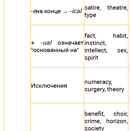
satire, theatre,
-
e
на конце → -
ical
type
fact, habit,
+ -
ual
означает
instinct,
“основанный на”
intellect, sex,
spirit
numeracy,
Исключения
surgery, theory
benefit, choir,
crime, horizon,
society