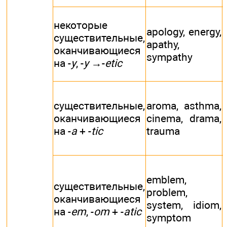
некоторые
apology, energy,
существительные,
apathy,
оканчивающиеся
sympathy
на -
y
, -
y
→-
etic
существительные,
aroma, asthma,
оканчивающиеся
cinema, drama,
на -
a
+ -
tic
trauma
emblem,
существительные,
problem,
оканчивающиеся
system, idiom,
на -
em
, -
om
+ -
atic
symptom