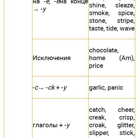
на -
е
, -
е
на конце
shine, sleaze,
→ -
у
smoke, spice,
stone, stripe,
taste, tide, wave
chocolate,
Исключения
home (Am),
price
-
c
→ -
ck
+ -
y
garlic, panic
catch, cheer,
creak, crisp,
глаголы + -
y
croak, glitter,
slipper, stick,