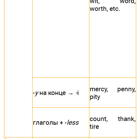
wit, word,
worth, etc.
mercy, penny,
-
у
на конце →
-
i
pity
count, thank,
глаголы + -
less
tire