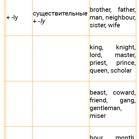
brother, father,
существительные
+ -ly
man, neighbour,
+ -
ly
sister, wife
s
king, knight,
lord, master,
priest, prince,
queen, scholar
beast, coward,
friend, gang,
gentleman,
miser
hour, month,