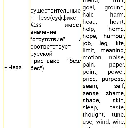
friend, fruit,
goal, ground,
существительные
hair, harm,
+ -less(суффикс -
head, heart,
less
имеет
help, home,
значение
hope, humour,
“отсутствие” и
job, leg, life,
соответствует
limit, meaning,
русской
motion, noise,
приставке “без/
pain, paper,
+ -less
бес”)
point, power,
price, purpose,
seam, self,
sense, shame,
shape, skin,
sleep, taste,
thought, tune,
use, wind, wire,