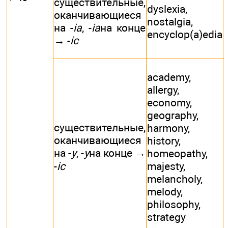
существительные,
dyslexia,
оканчивающиеся
nostalgia,
на -
ia
, -
ia
на конце
encyclop(a)edia
→ -
ic
academy,
allergy,
economy,
geography,
существительные,
harmony,
оканчивающиеся
history,
на -
y
, -
y
на конце →
homeopathy,
-
ic
majesty,
melancholy,
melody,
philosophy,
strategy