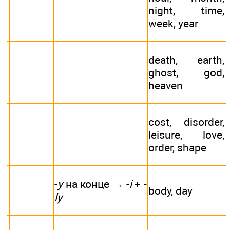
night, time,
week, year
death, earth,
ghost, god,
heaven
cost, disorder,
leisure, love,
order, shape
-
y
на конце → -
i
+ -
body, day
ly