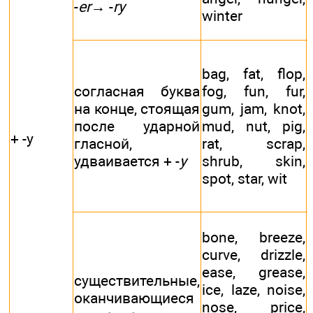
-
er
→ -
rу
winter
bag, fat, flop,
согласная буква
fog, fun, fur,
на конце, стоящая
gum, jam, knot,
после ударной
mud, nut, pig,
+ -y
гласной,
rat, scrap,
удваивается + -
y
shrub, skin,
spot, star, wit
bone, breeze,
curve, drizzle,
ease, grease,
существительные,
ice, laze, noise,
i
оканчивающиеся
nose, price,