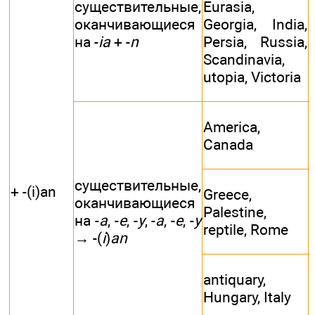
существительные,
Eurasia,
оканчивающиеся
Georgia, India,
на -
ia
+ -
n
Persia, Russia,
Scandinavia,
utopia, Victoria
America,
Canada
существительные,
+ -(i)an
Greece,
оканчивающиеся
Palestine,
на -
a
, -
e
, -
y
, -
a
, -
e
, -
y
reptile, Rome
→ -(
i
)
an
antiquary,
Hungary, Italy