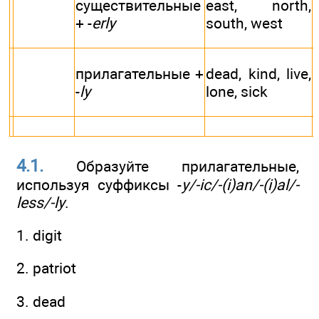
существительные
east, north,
+ -
erly
south, west
прилагательные +
dead, kind, live,
d
-
ly
lone, sick
4.1.
Образуйте прилагательные,
используя суффиксы -
y/-ic/-(i)an/-(i)al/-
less/-ly
.
1. digit
2. patriot
3. dead