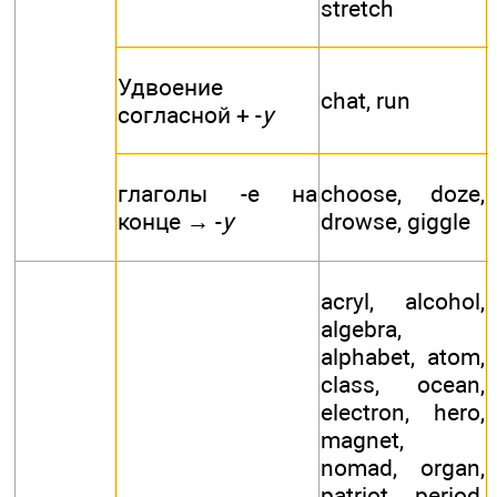
stretch
Удвоение
chat, run
согласной + -
y
глаголы -е на
choose, doze,
конце → -
y
drowse, giggle
acryl, alcohol,
algebra,
alphabet, atom,
class, ocean,
electron, hero,
magnet,
nomad, organ,
patriot, period,