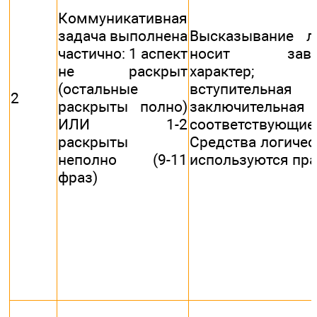
Коммуникативная
задача выполнена
Высказывание л
частично: 1 аспект
носит завер
не раскрыт
характер; и
(остальные
вступител
2
раскрыты полно)
заключительна
ИЛИ 1-2
соответствующ
раскрыты
Средства логичес
неполно (9-11
используются пр
фраз)