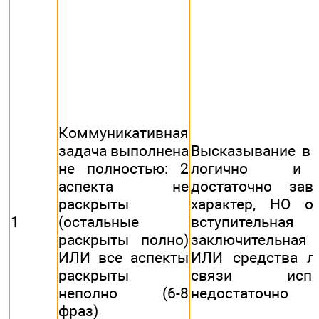
Коммуникативная
задача выполнена
Высказывание в 
не полностью: 2
логично и
аспекта не
достаточно зав
раскрыты
характер, НО от
1
(остальные
вступительн
раскрыты полно)
заключительна
ИЛИ все аспекты
ИЛИ средства ло
раскрыты
связи испол
неполно (6-8
недостаточно
фраз)