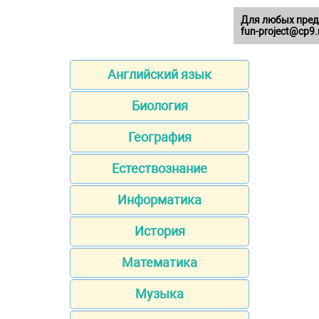
Для любых пред
fun-project@cp9.
Английский язык
Биология
География
Естествознание
Информатика
История
Математика
Музыка