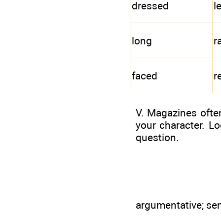
dressed
l
long
r
faced
r
V. Magazines ofte
your character. L
question.
argumentative; sens