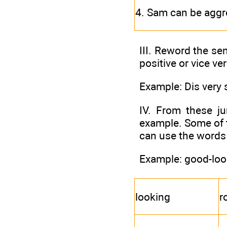
4. Sam can be aggr
III. Reword the se
positive or vice ver
Example: Dis very 
IV. From these ju
example. Some of t
can use the words
Example: good-loo
looking
r