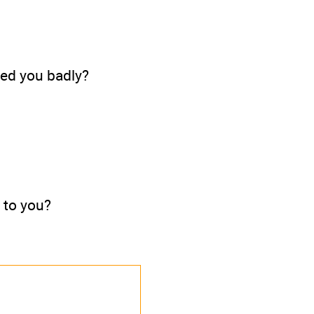
ated you badly?
 to you?