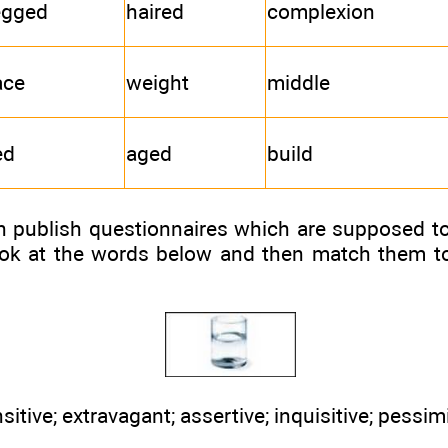
egged
haired
complexion
ace
weight
middle
ed
aged
build
n publish questionnaires which are supposed to
ook at the words below and then match them t
itive; extravagant; assertive; inquisitive; pessimis