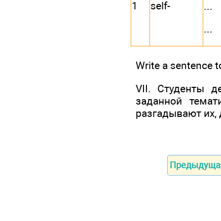
1
self-
...
...
Write a sentence t
VII. Студенты 
заданной темат
разгадывают их, 
Предыдуща