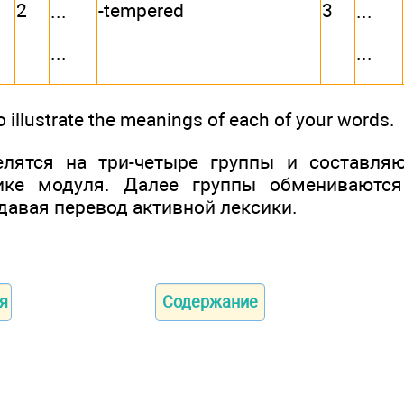
2
-tempered
3
...
...
...
...
o illustrate the meanings of each of your words.
делятся на три-четыре группы и составля
ике модуля. Далее группы обмениваютс
давая перевод активной лексики.
я
Содержание