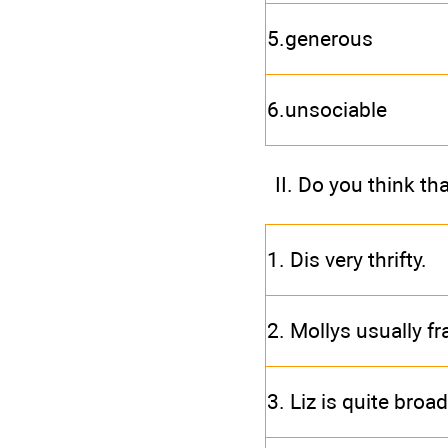
5.generous
6.unsociable
II. Do you think th
1. Dis very thrifty.
2. Mollys usually fr
3. Liz is quite bro