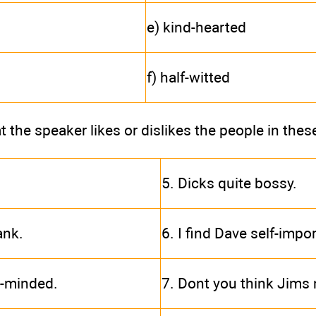
e) kind-hearted
f) half-witted
at the speaker likes or dislikes the people in the
5. Dicks quite bossy.
ank.
6. I find Dave self-impo
ad-minded.
7. Dont you think Jims