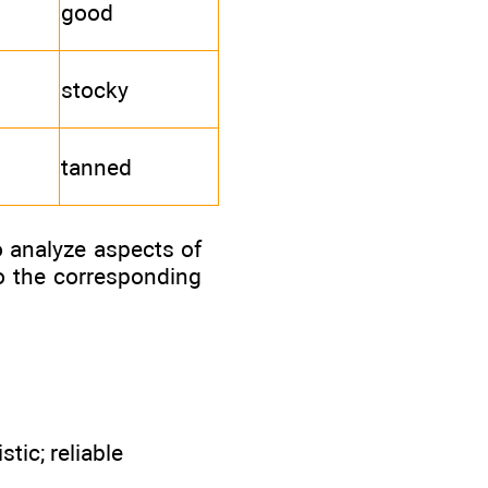
good
stocky
tanned
 analyze aspects of
o the corresponding
tic; reliable