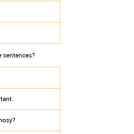
se sentences?
rtant.
 nosy?