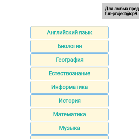
Для любых пред
fun-project@cp9.
Английский язык
Биология
География
Естествознание
Информатика
История
Математика
Музыка