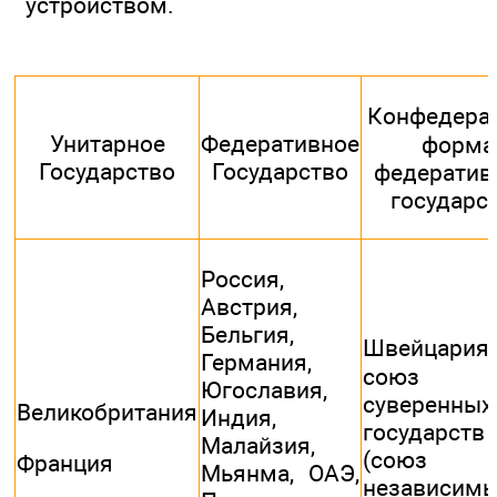
устройством.
Конфедерац
Унитарное
Федеративное
форма
Государство
Государство
федератив
государс
Россия,
Австрия,
Бельгия,
Швейцар
Германия,
союз
Югославия,
суверенных
Великобритания
Индия,
государств
Малайзия,
(союз
Франция
Мьянма, ОАЭ,
независим