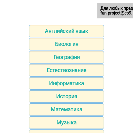
Для любых пред
fun-project@cp9.
Английский язык
Биология
География
Естествознание
Информатика
История
Математика
Музыка