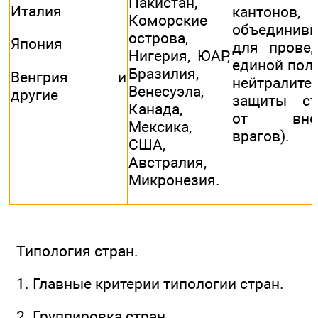
Пакистан,
Италия
кантонов,
Коморские
объединив
острова,
Япония
для прове
Нигерия, ЮАР,
единой пол
Бразилия,
Венгрия и
нейтралит
Венесуэла,
другие
защиты ст
Канада,
от внеш
Мексика,
врагов).
США,
Австралия,
Микронезия.
Типология стран.
1. Главные критерии типологии стран.
2. Группировка стран.