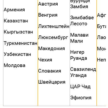
Бурунди
Австрия
Замбия
Армения
Венгрия
Афг
Зимбабве
Казахстан
Лесото
Лихтенштейн
Бута
Кыргызстан
Малави
Люксембург
Лао
Мали
Туркменистан
Македония
Мон
Нигер
Узбекистан
Руанда
Чехия
Неп
Молдова
Свазиленд
Словакия
Уганда
Швейцария
ЦАР Чад
Эфиопия