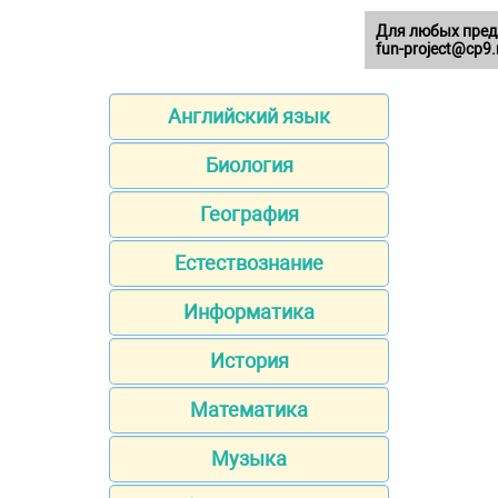
Для любых пред
fun-project@cp9.
Английский язык
Биология
География
Естествознание
Информатика
История
Математика
Музыка