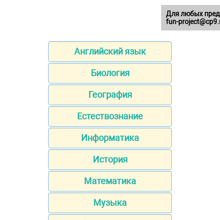
Для любых пред
fun-project@cp9.
Английский язык
Биология
География
Естествознание
Информатика
История
Математика
Музыка