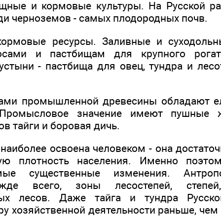
ощные и кормовые культуры. На Русской 
и черноземов - самых плодородных почв.
кормовые ресурсы. Заливные и суходольн
сами и пастбищам для крупного рогато
устыни - пастбища для овец, тундра и лесо
ами промышленной древесины обладают е
 Промысловое значение имеют пушные ж
в тайги и боровая дичь.
 наиболее освоена человеком - она достато
ую плотность населения. Именно поэтом
мые существенные изменения. Антроп
ежде всего, зоны лесостепей, степ
ных лесов. Даже тайга и тундра Русск
ру хозяйственной деятельности раньше, чем