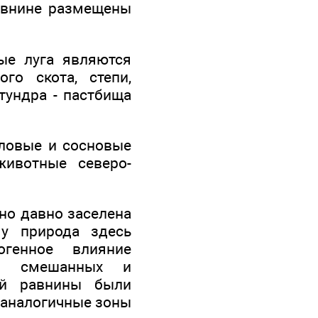
равнине размещены
ые луга являются
го скота, степи,
тундра - пастбища
ловые и сосновые
ивотные северо-
чно давно заселена
у природа здесь
огенное влияние
ей, смешанных и
ой равнины были
 аналогичные зоны