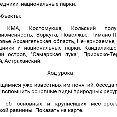
ведники, национальные парки.
объекты:
я: КМА, Костомукша, Кольский полуо
изменность, Воркута, Поволжье, Тимано-П
овье Архангельская область, Нечерноземье,
дники и национальные парки: Кандалакшс
 остров, "Самарская лука", Приокско-Те
й, Астраханский.
Ход урока
ащимися уже известных им понятий; беседа 
; вспомнить основные виды природных ресур
ля об основных и крупнейших месторож
ой равнины. Показать на карте.