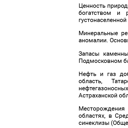
Ценность природ
богатством и 
густонаселенной 
Минеральные ре
аномалии. Основн
Запасы каменны
Подмосковном ба
Нефть и газ до
область, Тата
нефтегазоносных
Астраханской обл
Месторождения
областях, в Сре
синеклизы (Обще