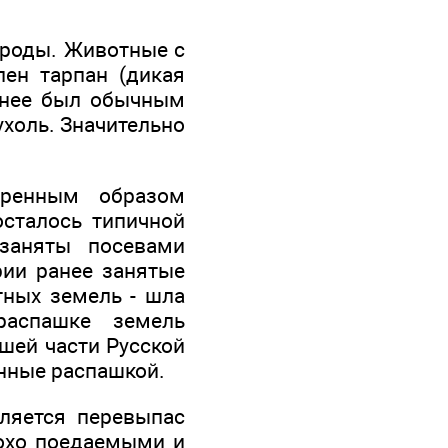
ироды. Животные с
ен тарпан (дикая
ранее был обычным
ухоль. Значительно
оренным образом
осталось типичной
 заняты посевами
рии ранее занятые
тных земель - шла
распашке земель
шей части Русской
нные распашкой.
ляется перевыпас
лохо поедаемыми и