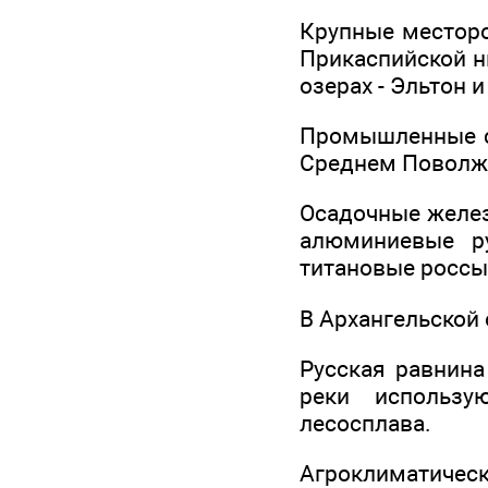
Крупные месторо
Прикаспийской н
озерах - Эльтон и
Промышленные ск
Среднем Поволжь
Осадочные желез
алюминиевые ру
титановые россы
В Архангельской
Русская равнина
реки использу
лесосплава.
Агроклиматическ