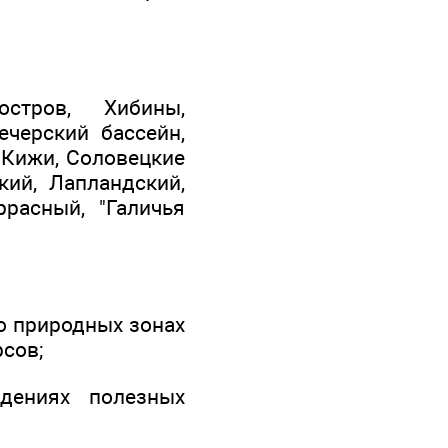
стров, Хибины,
ечерский бассейн,
 Кижи, Соловецкие
кий, Лапландский,
ррасный, "Галичья
о природных зонах
сов;
дениях полезных