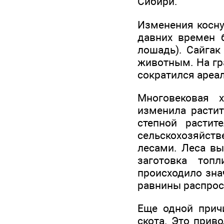
Сибири.
Изменения косну
давних времен 
лошадь). Сайгак
животным. На гра
сократился ареал
Многовековая 
изменила растит
степной растит
сельскохозяйств
лесами. Леса вы
заготовка топ
происходило зна
равнины распрос
Еще одной прич
скота. Это прив