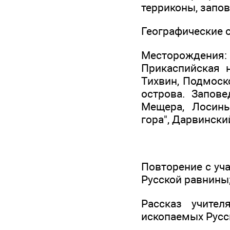
терриконы, запо
Географические 
Месторождени
Прикаспийская н
Тихвин, Подмоск
острова. Запове
Мещера, Лосиный
гора", Дарвински
Повторение с уч
Русской равнины
Рассказ учите
ископаемых Русск