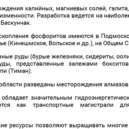
ждения калийных, магниевых солей, галита,
изменности. Разработка ведется на наиболе
 Баскунчак.
опления фосфоритов имеются в Подмосков
е (Кинешмское, Вольское и др.), на Общем С
ные руды (бурые железняки, сидериты, ооли
ды, представленные залежами бокситов 
пи (Тиман).
 области разведаны месторождения алмазов
 обладает значительным гидроэнергетичес
ются как транспортные магистрали дл
ие ресурсы позволяют выращивать многие