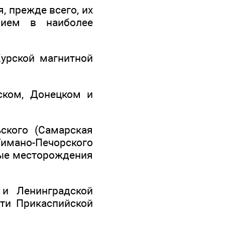
, прежде всего, их
нием в наиболее
урской магнитной
ском, Донецком и
ского (Самарская
мано-Печорского
ные месторождения
и Ленинградской
сти Прикаспийской