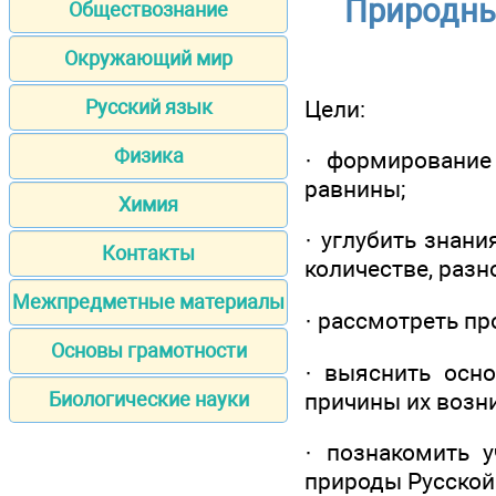
Природны
Обществознание
Окружающий мир
Цели:
Русский язык
Физика
· формирование
равнины;
Химия
· углубить знани
Контакты
количестве, разн
Межпредметные материалы
· рассмотреть п
Основы грамотности
· выяснить осн
причины их возн
Биологические науки
· познакомить 
природы Русской