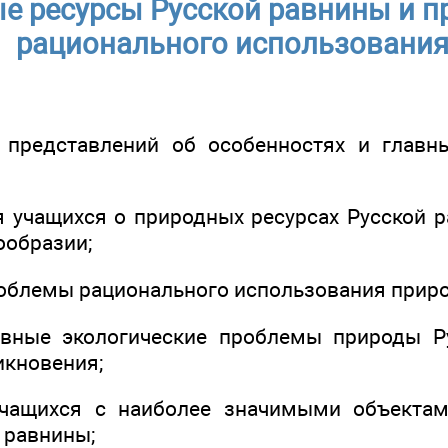
е ресурсы Русской равнины и п
рационального использовани
 представлений об особенностях и главны
я учащихся о природных ресурсах Русской р
ообразии;
роблемы рационального использования приро
овные экологические проблемы природы Р
икновения;
учащихся с наиболее значимыми объекта
 равнины;