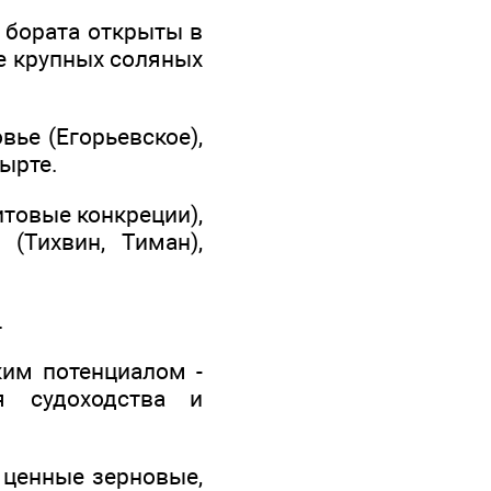
 бората открыты в
е крупных соляных
ье (Егорьевское),
ырте.
товые конкреции),
(Тихвин, Тиман),
.
ким потенциалом -
я судоходства и
 ценные зерновые,