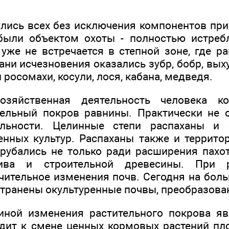
лись всех без исключения компонентов пр
были объектом охоты - полностью истребл
 уже не встречается в степной зоне, где 
ни исчезновения оказались зубр, бобр, вых
 росомахи, косули, лося, кабана, медведя.
хозяйственная деятельность человека к
ельный покров равнины. Практически не 
ельности. Целинные степи распаханы и
енных культур. Распаханы также и террито
рубались не только ради расширения пахо
лива и строительной древесины. При 
чительное изменения почв. Сегодня на боль
транены окультуренные почвы, преобразова
иной изменения растительного покрова яв
одит к смене ценных кормовых растений п