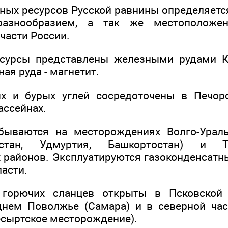
ных ресурсов Русской равнины определяется
разнообразием, а так же местоположе
части России.
сурсы представлены железными рудами К
ая руда - магнетит.
х и бурых углей сосредоточены в Печор
ссейнах.
бываются на месторождениях Волго-Ураль
рстан, Удмуртия, Башкортостан) и Ти
 районов. Эксплуатируются газоконденсат
асти.
 горючих сланцев открыты в Псковской 
днем Поволжье (Самара) и в северной ча
сыртское месторождение).