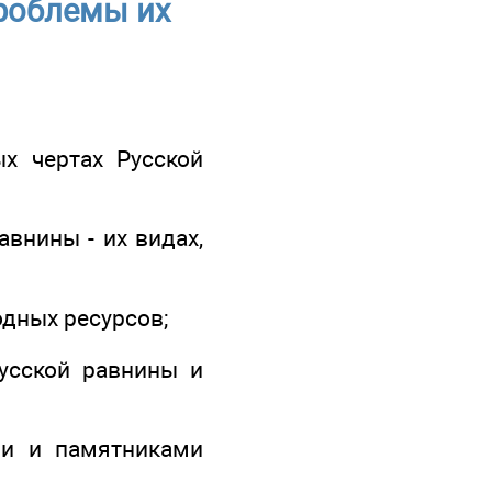
роблемы их
я
х чертах Русской
авнины - их видах,
дных ресурсов;
усской равнины и
ми и памятниками