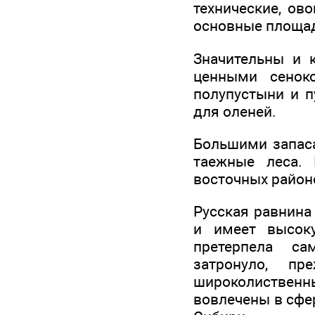
технические, ов
основные площад
Значительны и 
ценными сеноко
полупустыни и п
для оленей.
Большими запас
таежные леса.
восточных районо
Русская равнина
и имеет высок
претерпела са
затронуло, пр
широколиствен
вовлечены в сфе