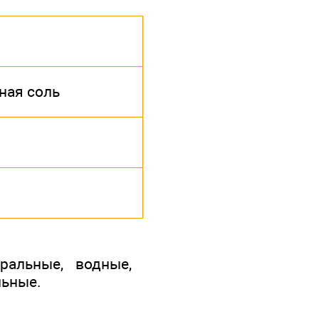
ная соль
ральные, водные,
льные.