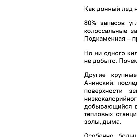
Как донный лед н
80% запасов уг
колоссальные за
Подкаменная – п
Но ни одного ки
не добыто. Почем
Другие крупные
Ачинский. после
поверхности 
низкокалорийн
добывающийся в 
тепловых станци
золы, дыма.
Особенно боль