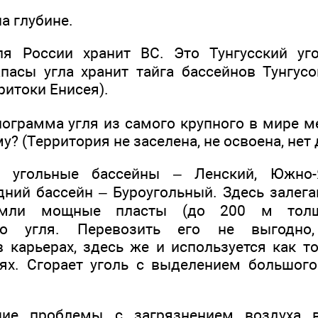
а глубине.
ля России хранит ВС. Это Тунгусский уг
пасы угла хранит тайга бассейнов Тунгус
ритоки Енисея).
лограмма угля из самого крупного в мире 
у? (Территория не заселена, не освоена, нет 
 угольные бассейны – Ленский, Южно-Я
дний бассейн – Буроугольный. Здесь залега
земли мощные пласты (до 200 м толщ
ого угля. Перевозить его не выгодно,
карьерах, здесь же и используется как т
ях. Сгорает уголь с выделением большого
шие проблемы с загрязнением воздуха в