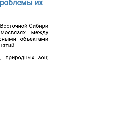
проблемы их
 Восточной Сибири
имосвязях между
есными объектами
нятий.
, природных зон;