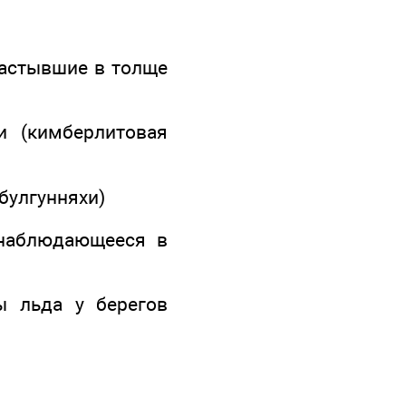
застывшие в толще
и (кимберлитовая
булгунняхи)
 наблюдающееся в
ы льда у берегов