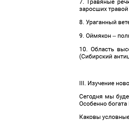
7. Травяные реч
заросших травой 
8. Ураганный вет
9. Оймякон – пол
10. Область выс
(Сибирский анти
III. Изучение нов
Сегодня мы буде
Особенно богата
Каковы условные