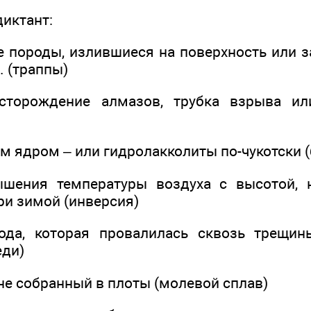
диктант:
е породы, излившиеся на поверхность или 
. (траппы)
сторождение алмазов, трубка взрыва ил
м ядром – или гидролакколиты по-чукотски (
ышения температуры воздуха с высотой,
ри зимой (инверсия)
ода, которая провалилась сквозь трещин
еди)
 не собранный в плоты (молевой сплав)