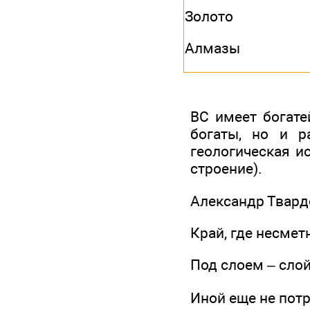
Золото
Алмазы
ВС имеет богат
богаты, но и р
геологическая ис
строение).
Александр Твардо
Край, где несмет
Под слоем – сло
Иной еще не пот