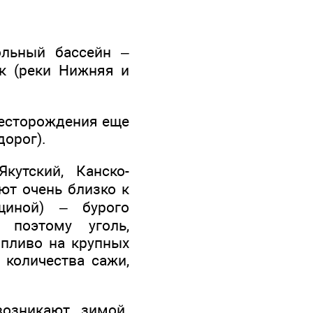
ольный бассейн –
ок (реки Нижняя и
месторождения еще
дорог).
кутский, Канско-
ют очень близко к
иной) – бурого
 поэтому уголь,
опливо на крупных
 количества сажи,
озникают зимой.