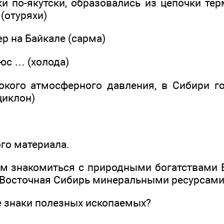
ки по-якутски, образовались из цепочки те
(отуряхи)
ер на Байкале (сарма)
юс … (холода)
окого атмосферного давления, в Сибири г
циклон)
ого материала.
м знакомиться с природными богатствами 
 Восточная Сибирь минеральными ресурсами
 знаки полезных ископаемых?