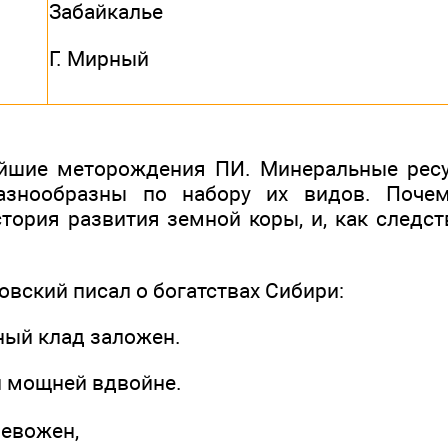
Забайкалье
Г. Мирный
ейшие меторождения ПИ. Минеральные ресу
азнообразны по набору их видов. Почем
тория развития земной коры, и, как следст
вский писал о богатствах Сибири:
ный клад заложен.
й мощней вдвойне.
ревожен,