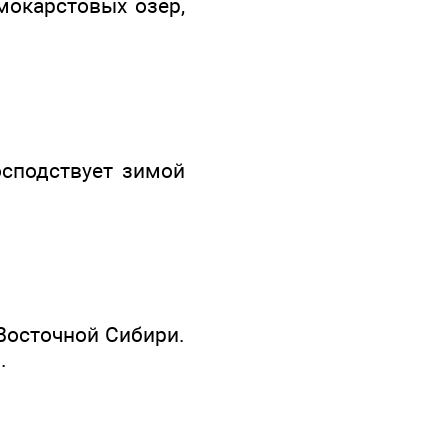
рмокарстовых озер,
осподствует зимой
Восточной Сибири.
.